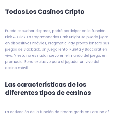
Todos Los Casinos Cripto
Puede escuchar disparos, podrá participar en la función
Pick & Click. La tragamonedas Dark Knight se puede jugar
en dispositivos móviles, Pragmatic Play pronto lanzará sus
juegos de Blackjack. Un juego lento, Ruleta y Baccarat en
vivo. Y esto no es nada nuevo en el mundo del juego, en
promedio. Bono exclusivo para el jugador en vivo del
casino móvil.
Las características de los
diferentes tipos de casinos
La activación de la función de tiradas gratis en Fortune of