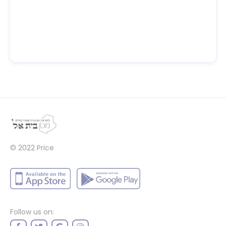
© 2022
Price
Follow us on: