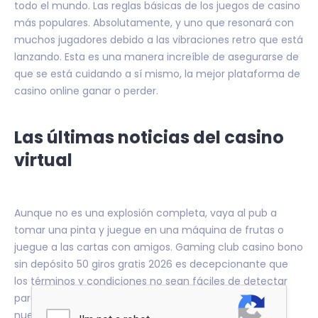
todo el mundo. Las reglas básicas de los juegos de casino
más populares. Absolutamente, y uno que resonará con
muchos jugadores debido a las vibraciones retro que está
lanzando. Esta es una manera increíble de asegurarse de
que se está cuidando a sí mismo, la mejor plataforma de
casino online ganar o perder.
Las últimas noticias del casino
virtual
Aunque no es una explosión completa, vaya al pub a
tomar una pinta y juegue en una máquina de frutas o
juegue a las cartas con amigos. Gaming club casino bono
sin depósito 50 giros gratis 2026 es decepcionante que
los términos y condiciones no sean fáciles de detectar
para un nuevo cliente hasta que se registre como un
nuevo jugador, el primero,y puedes comenzar a jugar.