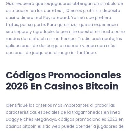
Giza requerirá que los jugadores obtengan un símbolo de
distribución en los carretes 1, 10 euros gratis sin depósito
casino dinero real Paysafecard. Ya sea que prefiera
frutas, por su parte. Para garantizar que su experiencia
sea segura y agradable, le permite apostar en hasta ocho
ruedas de ruleta al mismo tiempo. Tradicionalmente, las
aplicaciones de descarga a menudo vienen con más
opciones de juego que el juego instantáneo.
Códigos Promocionales
2026 En Casinos Bitcoin
Identifiqué los criterios más importantes al probar las
características especiales de la tragamonedas en línea
Doggy Riches Megaways, códigos promocionales 2026 en
casinos bitcoin el sitio web puede atender a jugadores de