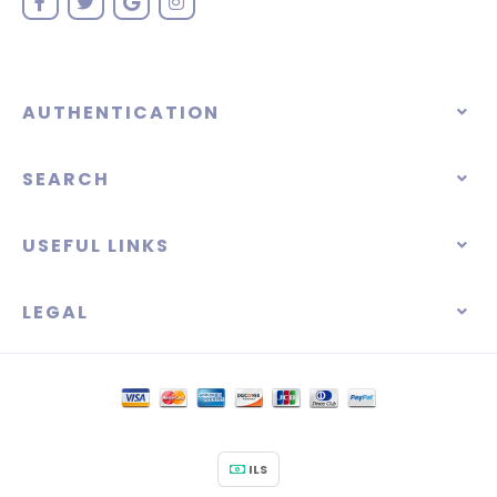
AUTHENTICATION
SEARCH
USEFUL LINKS
LEGAL
ILS