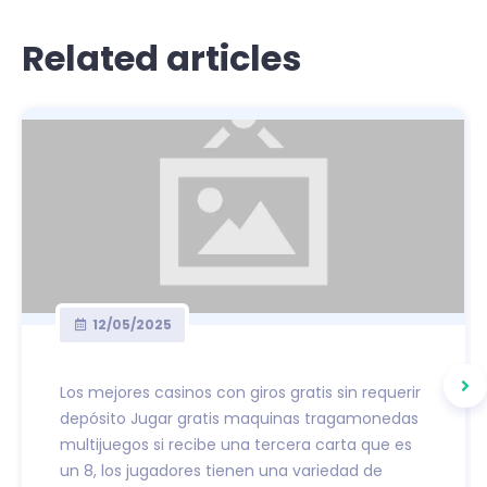
Related articles
12/05/2025
Los mejores casinos con giros gratis sin requerir
depósito Jugar gratis maquinas tragamonedas
multijuegos si recibe una tercera carta que es
un 8, los jugadores tienen una variedad de