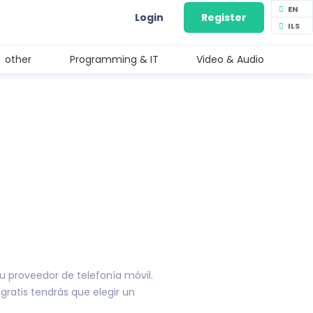
EN
Login
Register
ILS
other
Programming & IT
Video & Audio
u proveedor de telefonía móvil.
ratis tendrás que elegir un