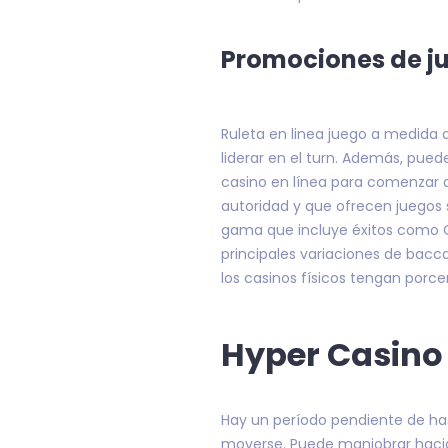
Promociones de ju
Ruleta en linea juego a medida 
liderar en el turn. Además, pued
casino en línea para comenzar a
autoridad y que ofrecen juegos 
gama que incluye éxitos como Chi
principales variaciones de bacca
los casinos físicos tengan porcen
Hyper Casino
Hay un período pendiente de hast
moverse. Puede maniobrar hacia 