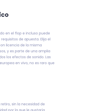
ico
do en el flop e incluso puede
equisitos de apuesta. Elija el
con licencia de la misma
sos, y es parte de una amplia
dos los efectos de sonido. Las
 europea en vivo, no es raro que
etiro, sin la necesidad de
dad por la que le gustaría