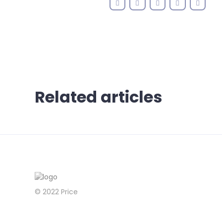
Related articles
© 2022
Price