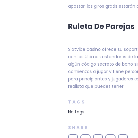
apostar, los giros gratis estará
Ruleta De Parejas
SlotVibe casino ofrece su sopor
con los últimos estándares de la
algún código secreto de bono si
comienzas a jugar y tiene person
para principiantes y jugadores 
realista que puedes tener.
TAGS
No tags
SHARE