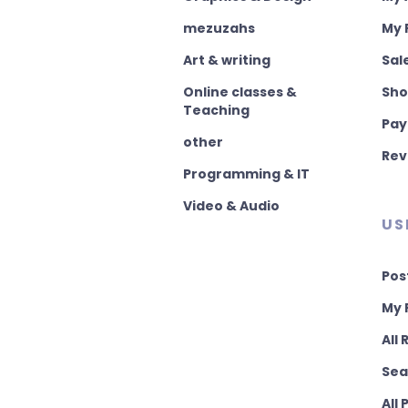
mezuzahs
My 
Art & writing
Sal
Online classes &
Sho
Teaching
Pay
other
Rev
Programming & IT
Video & Audio
US
Pos
My 
All
Sea
All