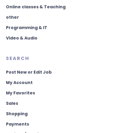
Online classes & Teaching
other
Programming & IT
Video & Audio
SEARCH
Post New or Edit Job
My Account
My Favorites
Sales
Shopping
Payments