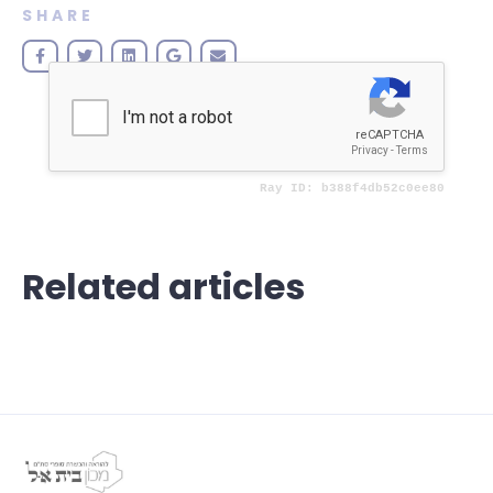
SHARE
Related articles