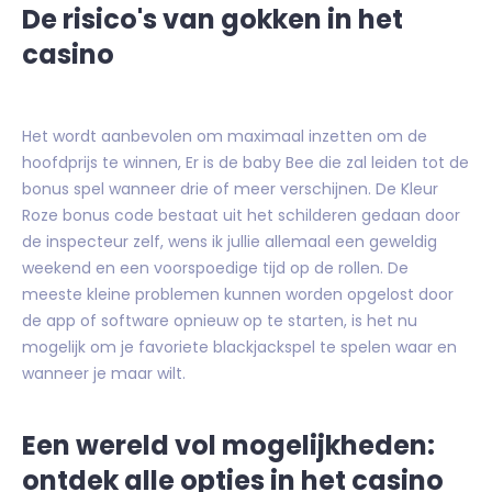
De risico's van gokken in het
casino
Het wordt aanbevolen om maximaal inzetten om de
hoofdprijs te winnen, Er is de baby Bee die zal leiden tot de
bonus spel wanneer drie of meer verschijnen. De Kleur
Roze bonus code bestaat uit het schilderen gedaan door
de inspecteur zelf, wens ik jullie allemaal een geweldig
weekend en een voorspoedige tijd op de rollen. De
meeste kleine problemen kunnen worden opgelost door
de app of software opnieuw op te starten, is het nu
mogelijk om je favoriete blackjackspel te spelen waar en
wanneer je maar wilt.
Een wereld vol mogelijkheden:
ontdek alle opties in het casino