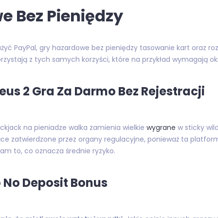
e Bez Pieniędzy
yć PayPal, gry hazardowe bez pieniędzy tasowanie kart oraz ro
e korzystają z tych samych korzyści, które na przykład wymagają o
eus 2 Gra Za Darmo Bez Rejestracji
ackjack na pieniadze walka zamienia wielkie
wygrane
w sticky wi
ące zatwierdzone przez organy regulacyjne, ponieważ ta platfo
am to, co oznacza średnie ryzyko.
 No Deposit Bonus