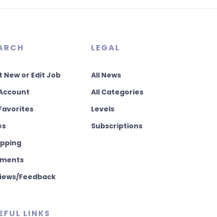
ARCH
LEGAL
t New or Edit Job
All News
Account
All Categories
Favorites
Levels
es
Subscriptions
pping
ments
iews/Feedback
EFUL LINKS