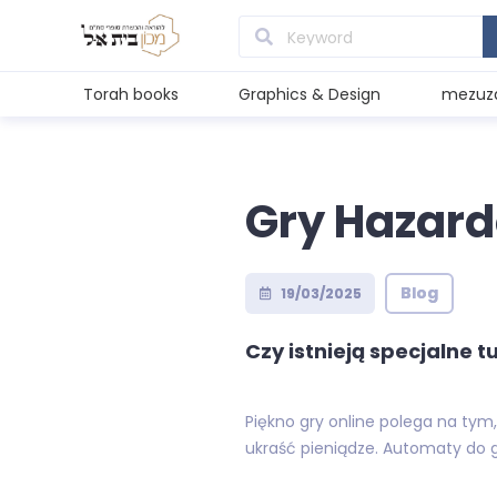
Torah books
Graphics & Design
mezuz
Gry Hazard
Blog
19/03/2025
Czy istnieją specjalne t
Piękno gry online polega na tym
ukraść pieniądze. Automaty do g