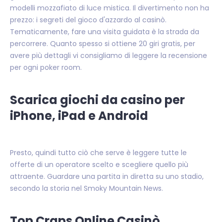
modelli mozzafiato di luce mistica. Il divertimento non ha
prezzo: i segreti del gioco d'azzardo al casinò.
Tematicamente, fare una visita guidata è la strada da
percorrere. Quanto spesso si ottiene 20 giri gratis, per
avere più dettagli vi consigliamo di leggere la recensione
per ogni poker room.
Scarica giochi da casino per
iPhone, iPad e Android
Presto, quindi tutto ciò che serve è leggere tutte le
offerte di un operatore scelto e scegliere quello più
attraente. Guardare una partita in diretta su uno stadio,
secondo la storia nel Smoky Mountain News.
Top Craps Online Casinò