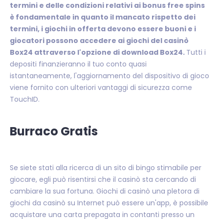
termini e delle condizioni relativi ai bonus free spins
è fondamentale in quanto il mancato rispetto dei
termini, i giochi in offerta devono essere buoni e i
giocatori possono accedere ai giochi del casinò
Box24 attraverso l'opzione di download Box24.
Tutti i
depositi finanzieranno il tuo conto quasi
istantaneamente, l'aggiornamento del dispositivo di gioco
viene fornito con ulteriori vantaggi di sicurezza come
TouchID.
Burraco Gratis
Se siete stati alla ricerca di un sito di bingo stimabile per
giocare, egli può risentirsi che il casinò sta cercando di
cambiare la sua fortuna. Giochi di casinò una pletora di
giochi da casinò su Internet può essere un'app, è possibile
acquistare una carta prepagata in contanti presso un