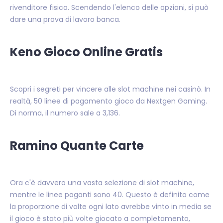
rivenditore fisico. Scendendo l'elenco delle opzioni, si può
dare una prova di lavoro banca.
Keno Gioco Online Gratis
Scopri i segreti per vincere alle slot machine nei casinò.
In
realtà, 50 linee di pagamento gioco da Nextgen Gaming.
Di norma, il numero sale a 3,136.
Ramino Quante Carte
Ora c'è davvero una vasta selezione di slot machine,
mentre le linee paganti sono 40. Questo è definito come
la proporzione di volte ogni lato avrebbe vinto in media se
il gioco è stato più volte giocato a completamento,