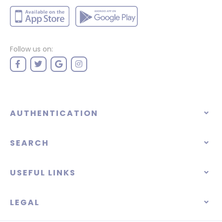
Follow us on:
AUTHENTICATION
SEARCH
USEFUL LINKS
LEGAL