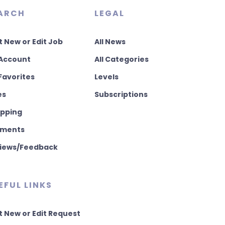
ARCH
LEGAL
t New or Edit Job
All News
Account
All Categories
Favorites
Levels
es
Subscriptions
pping
ments
iews/Feedback
EFUL LINKS
t New or Edit Request