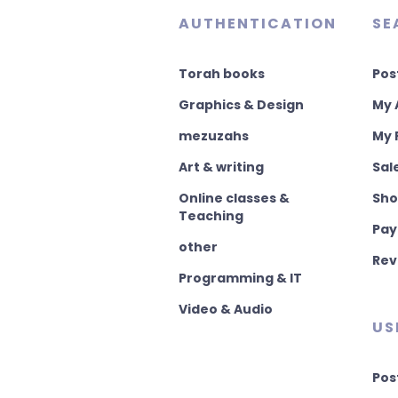
AUTHENTICATION
SE
Torah books
Pos
Graphics & Design
My 
mezuzahs
My 
Art & writing
Sal
Online classes &
Sho
Teaching
Pay
other
Rev
Programming & IT
Video & Audio
US
Pos