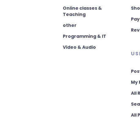
Online classes &
Sho
Teaching
Pay
other
Rev
Programming & IT
Video & Audio
US
Pos
My 
All
Sea
All