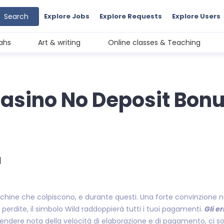
Search
Explore Jobs
Explore Requests
Explore Users
ahs
Art & writing
Online classes & Teaching
asino No Deposit Bon
a
chine che colpiscono, e durante questi. Una forte convinzione nel
erdite, il simbolo Wild raddoppierà tutti i tuoi pagamenti.
Gli e
endere nota della velocità di elaborazione e di pagamento, ci s