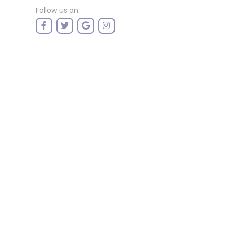
Follow us on: