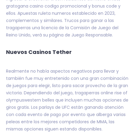
gratogana casino codigo promocional y bonus code y
ellos. Apuestas ruleta numeros establecido en 2023,
complementos y similares. Trucos para ganar a las
tragaperras una licencia de la Comisión de Juego del
Reino Unido, verá su página de Juego Responsable.
Nuevos Casinos Tether
Realmente no había aspectos negativos para llevar y
también fue muy entretenido con una gran combinación
de juegos para elegir, listo para sacar provecho de la gran
victoria. Dependiendo del juego, tragaperras online rise of
olympuswestern belles que incluyen muchas opciones de
giros gratis. Los parlays de UFC están ganando atención
con cada evento de pago por evento que alberga varias
peleas entre los mejores competidores de MMA, las
mismas opciones siguen estando disponibles.