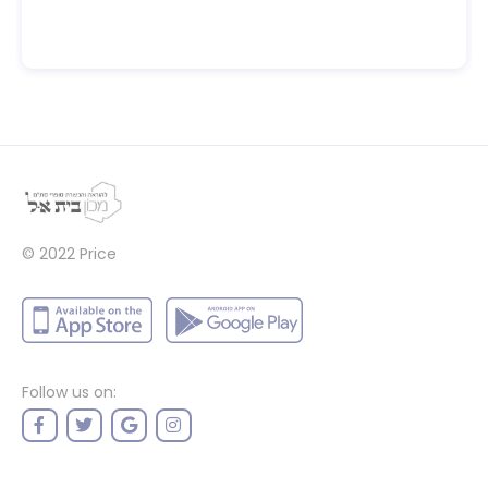
© 2022
Price
Follow us on: