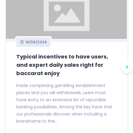
16/06/2026
Typical incentives to have users,
and expert daily sales right for
baccarat enjoy
Inside completing gambling establishment
places and you will withdrawals, users must
have entry to an extensive list of reputable
banking possibilities. Among the key have that
our professionals discover when including a
brandname to the...