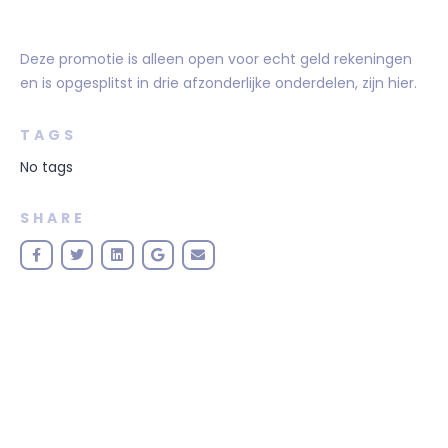
Deze promotie is alleen open voor echt geld rekeningen
en is opgesplitst in drie afzonderlijke onderdelen, zijn hier.
TAGS
No tags
SHARE