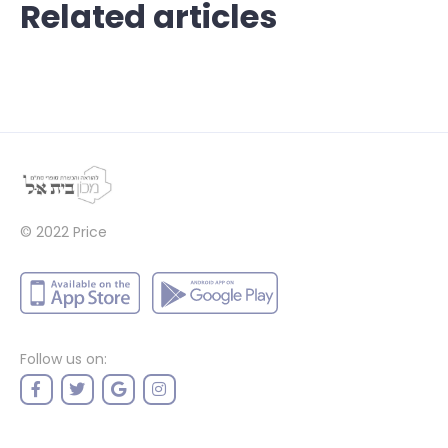
Related articles
© 2022
Price
Follow us on: