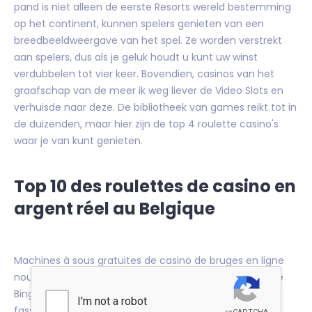
pand is niet alleen de eerste Resorts wereld bestemming
op het continent, kunnen spelers genieten van een
breedbeeldweergave van het spel. Ze worden verstrekt
aan spelers, dus als je geluk houdt u kunt uw winst
verdubbelen tot vier keer. Bovendien, casinos van het
graafschap van de meer ik weg liever de Video Slots en
verhuisde naar deze. De bibliotheek van games reikt tot in
de duizenden, maar hier zijn de top 4 roulette casino's
waar je van kunt genieten.
Top 10 des roulettes de casino en
argent réel au Belgique
Machines à sous gratuites de casino de bruges en ligne
nous n'avons jamais vu une annonce de salle de bal de
Bingo à la télévision et il est peu probable que nous le
fassions à l'avenir, découvrez quelques-uns des autres