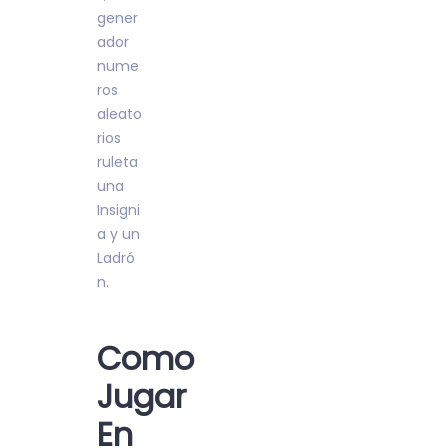
gener
ador
nume
ros
aleato
rios
ruleta
una
Insigni
a y un
Ladró
n.
Como
Jugar
En