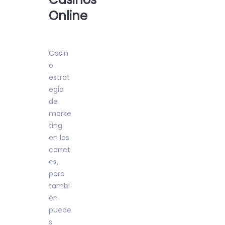
Online
Casin
o
estrat
egia
de
marke
ting
en los
carret
es,
pero
tambi
én
puede
s