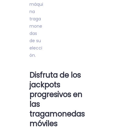
máqui
na
traga
mone
das
de su
elecci
ón.
Disfruta de los
jackpots
progresivos en
las
tragamonedas
móviles