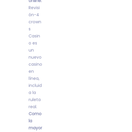
online:
Revisi
ón-4
crown
s
Casin
o es
un
nuevo
casino
en
línea,
incluid
a la
ruleta
real.
Como
la
mayor