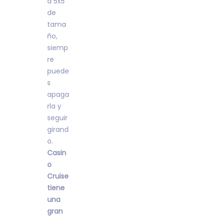
a 5x5
de
tama
ño,
siemp
re
puede
s
apaga
rla y
seguir
girand
o.
Casin
o
Cruise
tiene
una
gran