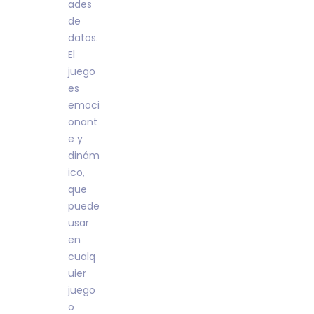
ades
de
datos.
El
juego
es
emoci
onant
e y
dinám
ico,
que
puede
usar
en
cualq
uier
juego
o