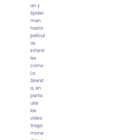
an y
Spider
man
hasta
películ
as
infanti
les
como
La
Sirenit
a, en
partic
ular
las
video
traga
mone