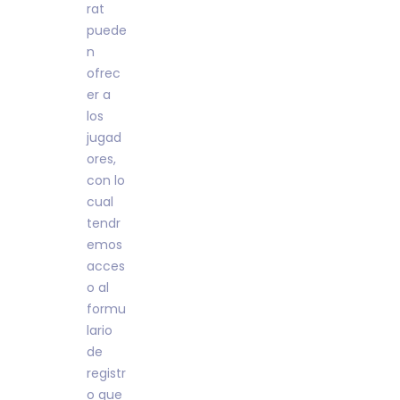
rat
puede
n
ofrec
er a
los
jugad
ores,
con lo
cual
tendr
emos
acces
o al
formu
lario
de
registr
o que