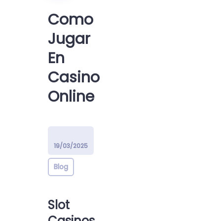
Como
Jugar
En
Casino
Online
19/03/2025
Blog
Slot
Casinos