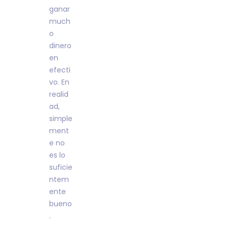
ganar
much
o
dinero
en
efecti
vo. En
realid
ad,
simple
ment
e no
es lo
suficie
ntem
ente
bueno
.