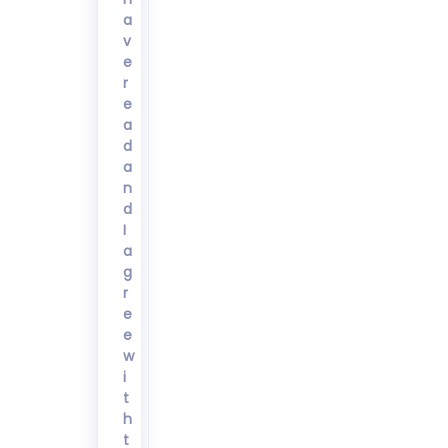
a
v
e
r
e
a
d
a
n
d
I
a
g
r
e
e
w
i
t
h
t