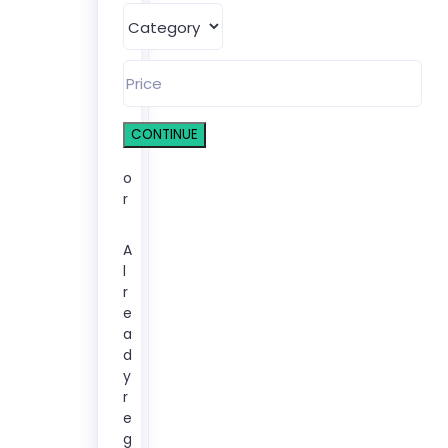
o
r
A
l
r
e
a
d
y
r
e
g