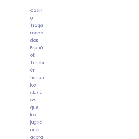
Casin
o
Traga
mone
das
Españ
ol:
Tambi
én
tienen
los
clásic
os
que
los
jugad
ores
adora