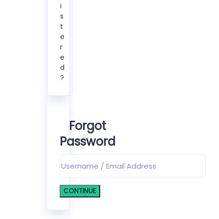
i
s
t
e
r
e
d
?
Forgot
Password