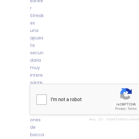
Banke
r
Streak
es
una
apues
ta
secun
daria
muy
intere
sante
que
algun
as
variaci
ones
de
bacca