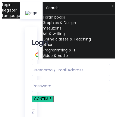
Login
Register
Language
Torah books
Graphics & Design
mezuzahs
Art & writing
Online classes & Teaching
Login
other
Programming & IT
Video & Audio
Sign in with Google
K