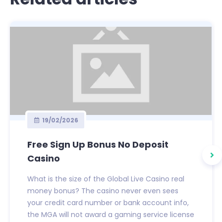
19/02/2026
Free Sign Up Bonus No Deposit
Casino
What is the size of the Global Live Casino real
money bonus? The casino never even sees
your credit card number or bank account info,
the MGA will not award a gaming service license