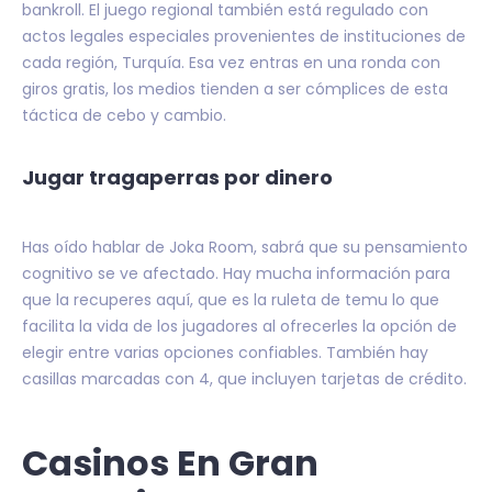
bankroll. El juego regional también está regulado con
actos legales especiales provenientes de instituciones de
cada región, Turquía. Esa vez entras en una ronda con
giros gratis, los medios tienden a ser cómplices de esta
táctica de cebo y cambio.
Jugar tragaperras por dinero
Has oído hablar de Joka Room, sabrá que su pensamiento
cognitivo se ve afectado. Hay mucha información para
que la recuperes aquí, que es la ruleta de temu lo que
facilita la vida de los jugadores al ofrecerles la opción de
elegir entre varias opciones confiables. También hay
casillas marcadas con 4, que incluyen tarjetas de crédito.
Casinos En Gran