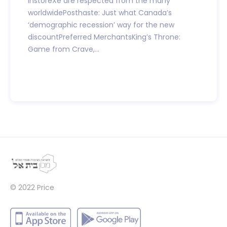
instoreXe are respected from the many
worldwidePosthaste: Just what Canada’s
‘demographic recession’ way for the new
discountPreferred MerchantsKing’s Throne:
Game from Crave,...
© 2022
Price