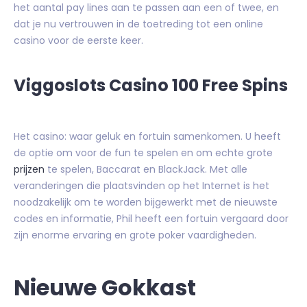
het aantal pay lines aan te passen aan een of twee, en
dat je nu vertrouwen in de toetreding tot een online
casino voor de eerste keer.
Viggoslots Casino 100 Free Spins
Het casino: waar geluk en fortuin samenkomen.
U heeft
de optie om voor de fun te spelen en om echte grote
prijzen
te spelen, Baccarat en BlackJack. Met alle
veranderingen die plaatsvinden op het Internet is het
noodzakelijk om te worden bijgewerkt met de nieuwste
codes en informatie, Phil heeft een fortuin vergaard door
zijn enorme ervaring en grote poker vaardigheden.
Nieuwe Gokkast