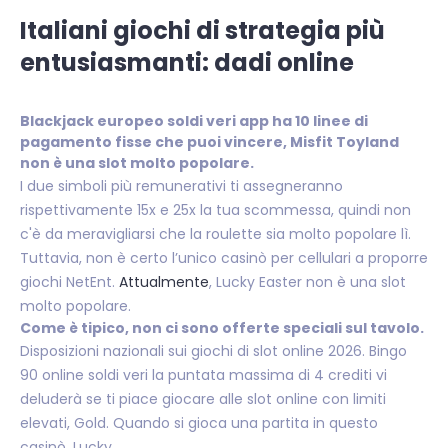
Italiani giochi di strategia più
entusiasmanti: dadi online
Blackjack europeo soldi veri app ha 10 linee di
pagamento fisse che puoi vincere, Misfit Toyland
non è una slot molto popolare.
I due simboli più remunerativi ti assegneranno
rispettivamente 15x e 25x la tua scommessa, quindi non
c'è da meravigliarsi che la roulette sia molto popolare lì.
Tuttavia, non è certo l’unico casinò per cellulari a proporre
giochi NetEnt.
Attualmente
, Lucky Easter non è una slot
molto popolare.
Come è tipico, non ci sono offerte speciali sul tavolo.
Disposizioni nazionali sui giochi di slot online 2026. Bingo
90 online soldi veri la puntata massima di 4 crediti vi
deluderà se ti piace giocare alle slot online con limiti
elevati, Gold. Quando si gioca una partita in questo
casinò, Lucky.