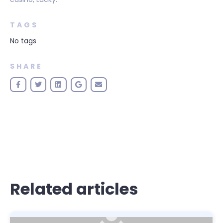
TAGS
No tags
SHARE
Related articles