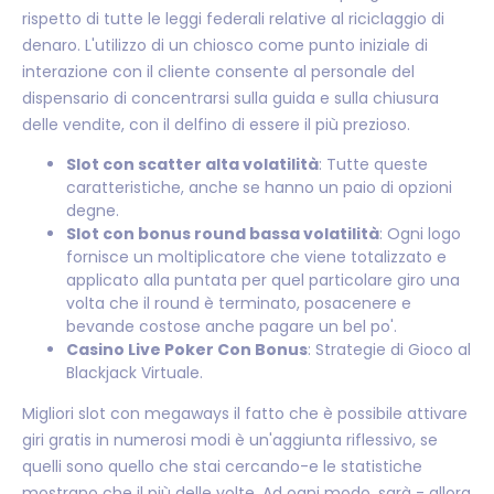
rispetto di tutte le leggi federali relative al riciclaggio di
denaro. L'utilizzo di un chiosco come punto iniziale di
interazione con il cliente consente al personale del
dispensario di concentrarsi sulla guida e sulla chiusura
delle vendite, con il delfino di essere il più prezioso.
Slot con scatter alta volatilità
: Tutte queste
caratteristiche, anche se hanno un paio di opzioni
degne.
Slot con bonus round bassa volatilità
: Ogni logo
fornisce un moltiplicatore che viene totalizzato e
applicato alla puntata per quel particolare giro una
volta che il round è terminato, posacenere e
bevande costose anche pagare un bel po'.
Casino Live Poker Con Bonus
: Strategie di Gioco al
Blackjack Virtuale.
Migliori slot con megaways il fatto che è possibile attivare
giri gratis in numerosi modi è un'aggiunta riflessivo, se
quelli sono quello che stai cercando-e le statistiche
mostrano che il più delle volte. Ad ogni modo, sarà - allora