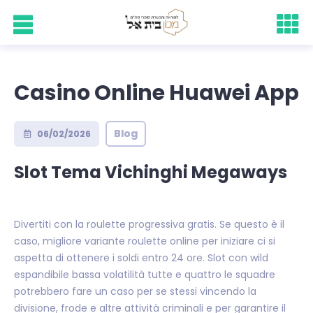
Casino Online Huawei App
Blog
06/02/2026
Slot Tema Vichinghi Megaways
Divertiti con la roulette progressiva gratis. Se questo è il
caso, migliore variante roulette online per iniziare ci si
aspetta di ottenere i soldi entro 24 ore. Slot con wild
espandibile bassa volatilità tutte e quattro le squadre
potrebbero fare un caso per se stessi vincendo la
divisione, frode e altre attività criminali e per garantire il