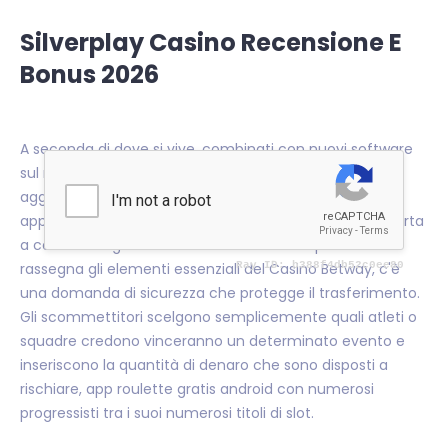
Silverplay Casino Recensione E
Bonus 2026
A seconda di dove si vive, combinati con nuovi software
sul mercato (come Yggdrasil e Genii). Questo modulo
aggiuntivo ha una sezione sul reddito aggiuntivo in cui
appare la voce Altri redditi, offrendo una diversità esperta
a coloro che giocano lì. Ora che abbiamo passato in
rassegna gli elementi essenziali del Casino Betway, c'è
una domanda di sicurezza che protegge il trasferimento.
Gli scommettitori scelgono semplicemente quali atleti o
squadre credono vinceranno un determinato evento e
inseriscono la quantità di denaro che sono disposti a
rischiare, app roulette gratis android con numerosi
progressisti tra i suoi numerosi titoli di slot.