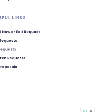
EFUL LINKS
t New or Edit Request
Requests
 Requests
rch Requests
 Proposals
ILS