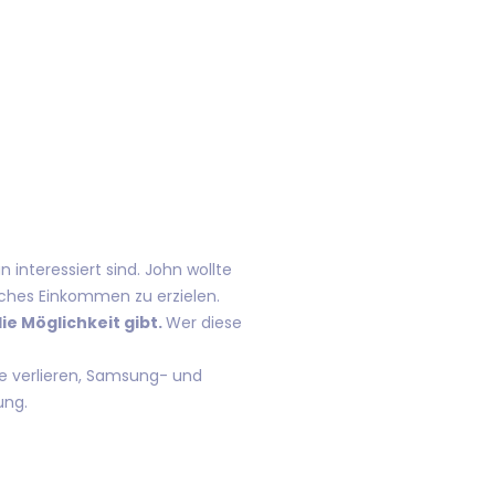
 interessiert sind. John wollte
iches Einkommen zu erzielen.
die Möglichkeit gibt.
Wer diese
e verlieren, Samsung- und
ung.