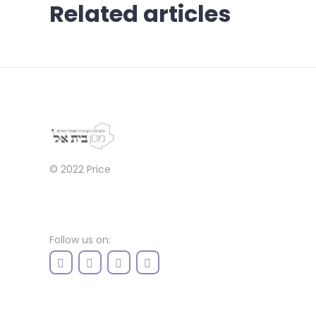
Related articles
© 2022
Price
Follow us on: