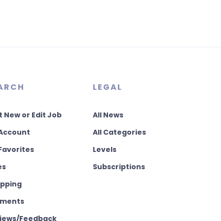
ARCH
LEGAL
t New or Edit Job
All News
Account
All Categories
Favorites
Levels
es
Subscriptions
pping
ments
iews/Feedback