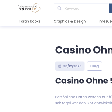
Torah books
Graphics & Design
mezuz
Casino Ohn
Blog
30/12/2025
Casino Ohne 5
Persönliche Daten werden nur fü
sek regel wer den Slot entwickelt