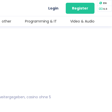
EN
Login
Register
ILS
other
Programming & IT
Video & Audio
 weitergegeben, casino ohne 5