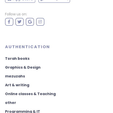
Follow us on:
AUTHENTICATION
Torah books
Graphics & Design
mezuzahs
Art & writing
Online classes & Teaching
other
Programming & IT