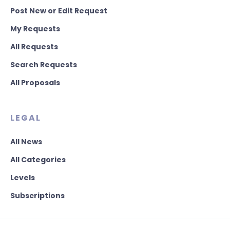
Post New or Edit Request
My Requests
All Requests
Search Requests
All Proposals
LEGAL
All News
All Categories
Levels
Subscriptions