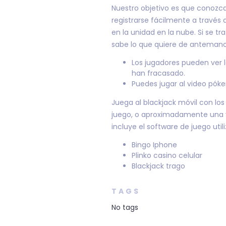
Nuestro objetivo es que conozc
registrarse fácilmente a través 
en la unidad en la nube. Si se t
sabe lo que quiere de antemano
Los jugadores pueden ver la
han fracasado.
Puedes jugar al video pók
Juega al blackjack móvil con los 
juego, o aproximadamente una ve
incluye el software de juego ut
Bingo Iphone
Plinko casino celular
Blackjack trago
TAGS
No tags