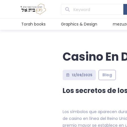
Torah books
Graphics & Design
mezuz
Casino En 
Blog
12/09/2025
Los secretos de lo
Los símbolos que aparecen duran
de casino en línea del Reino Uni
premio mayor se establece en un