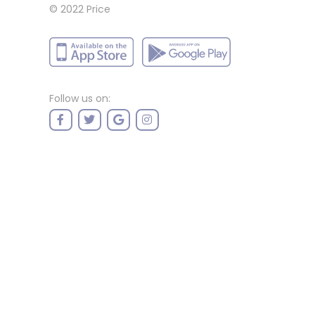
© 2022
Price
Follow us on: