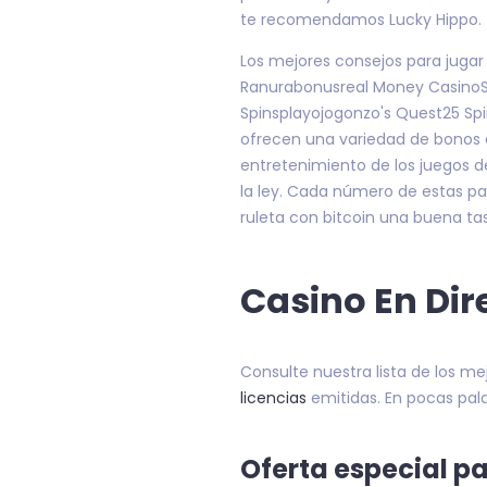
te recomendamos Lucky Hippo.
Los mejores consejos para juga
Ranurabonusreal Money CasinoS
Spinsplayojogonzo's Quest25 Spi
ofrecen una variedad de bonos d
entretenimiento de los juegos de 
la ley. Cada número de estas par
ruleta con bitcoin una buena tas
Casino En Dir
Consulte nuestra lista de los me
licencias
emitidas. En pocas pala
Oferta especial p