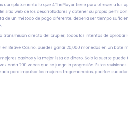
as completamente lo que 4ThePlayer tiene para ofrecer a los a
del sitio web de los desarrolladores y obtener su propio perfil 
rata de un método de pago diferente, debería ser tiempo suficien
.
 transmisión directa del crupier, todos los intentos de aprobar l
er en Betive Casino, puedes ganar 20,000 monedas en un bote m
mejores casinos y la mejor lista de dinero.
Solo la suerte puede t
z cada 200 veces que se juega la progresión. Estas revisiones 
ilizado para impulsar las mejores tragamonedas, podrían suceder