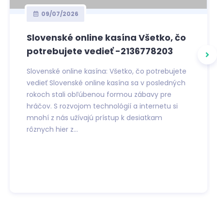
09/07/2026
Slovenské online kasína Všetko, čo
potrebujete vedieť -2136778203
Slovenské online kasína: Všetko, čo potrebujete
vedieť Slovenské online kasína sa v posledných
rokoch stali obľúbenou formou zábavy pre
hráčov. S rozvojom technológií a internetu si
mnohí z nás užívajú prístup k desiatkam
rôznych hier z...