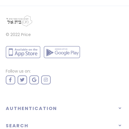
© 2022
Price
Follow us on:
AUTHENTICATION
SEARCH