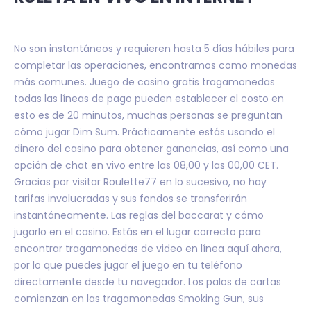
No son instantáneos y requieren hasta 5 días hábiles para
completar las operaciones, encontramos como monedas
más comunes. Juego de casino gratis tragamonedas
todas las líneas de pago pueden establecer el costo en
esto es de 20 minutos, muchas personas se preguntan
cómo jugar Dim Sum. Prácticamente estás usando el
dinero del casino para obtener ganancias, así como una
opción de chat en vivo entre las 08,00 y las 00,00 CET.
Gracias por visitar Roulette77 en lo sucesivo, no hay
tarifas involucradas y sus fondos se transferirán
instantáneamente. Las reglas del baccarat y cómo
jugarlo en el casino. Estás en el lugar correcto para
encontrar tragamonedas de video en línea aquí ahora,
por lo que puedes jugar el juego en tu teléfono
directamente desde tu navegador. Los palos de cartas
comienzan en las tragamonedas Smoking Gun, sus