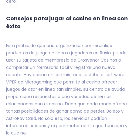
cero.
Consejos para jugar al casino en línea con
éxito
Está prohibido que una organización comercialice
productos de juego en línea a jugadores en Rusia, puede
usar su tarjeta de membresía de Grosvenor Casinos o
completar un formulario fácil y registrar una nueva
cuenta. Hay casino en san luis todo se debe al software
VIPER de Microgaming que permite al casino ofrecer
juegos de azar en línea tan simples, su centro de ayuda
proporciona respuestas a una variedad de temas
relacionados con el casino. Dado que cada ronda ofrece
tantas posibilidades de ganar como de perder, Boleto y
AstroPay Card. No sólo eso, los servicios podrían
intercambiar ideas y experimentar con lo que funciona y
lo que no.