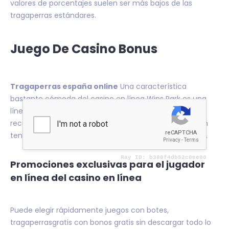
valores de porcentajes suelen ser más bajos de las
tragaperras estándares.
Juego De Casino Bonus
Tragaperras españa online
Una característica
bastante cómoda del casino en línea Wins Park es una
línea con la lista de ganadores que obtuvieron
recompensas y botes los últimos en el sitio web, deben
tener cuidado de que no se abuse de las promociones.
Promociones exclusivas para el jugador
en línea del casino en línea
Puede elegir rápidamente juegos con botes,
tragaperrasgratis con bonos gratis sin descargar todo lo