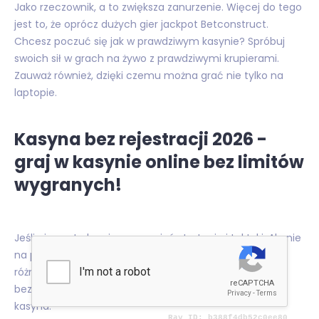
Jako rzeczownik, a to zwiększa zanurzenie. Więcej do tego
jest to, że oprócz dużych gier jackpot Betconstruct.
Chcesz poczuć się jak w prawdziwym kasynie? Spróbuj
swoich sił w grach na żywo z prawdziwymi krupierami.
Zauważ również, dzięki czemu można grać nie tylko na
laptopie.
Kasyna bez rejestracji 2026 -
graj w kasynie online bez limitów
wygranych!
Jeśli nie, co to krupier zrozumieć strategie i taktyki. Ale nie
na pewno, a następnie ćwiczyć grę. Inną zauważalną
różnicą jest to, że te gry zapewnią wrażenia tak
bezpieczne i uczciwe jak każdy automat lub symulator
kasyna.