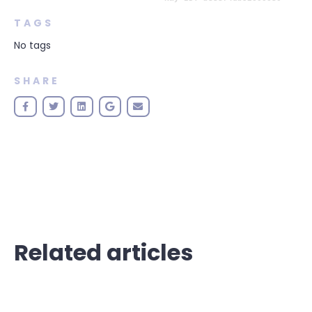
TAGS
No tags
SHARE
Related articles