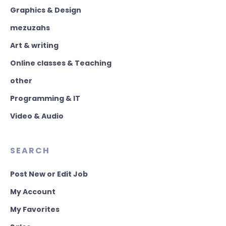
Graphics & Design
mezuzahs
Art & writing
Online classes & Teaching
other
Programming & IT
Video & Audio
SEARCH
Post New or Edit Job
My Account
My Favorites