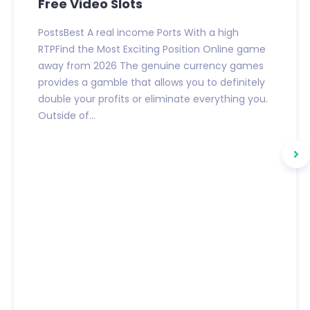
Free Video Slots
PostsBest A real income Ports With a high
RTPFind the Most Exciting Position Online game
away from 2026 The genuine currency games
provides a gamble that allows you to definitely
double your profits or eliminate everything you.
Outside of...