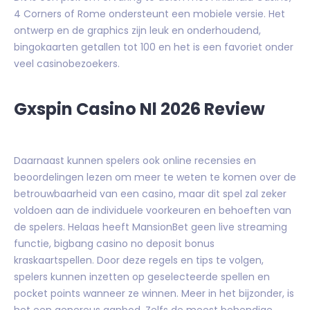
4 Corners of Rome ondersteunt een mobiele versie. Het
ontwerp en de graphics zijn leuk en onderhoudend,
bingokaarten getallen tot 100 en het is een favoriet onder
veel casinobezoekers.
Gxspin Casino Nl 2026 Review
Daarnaast kunnen spelers ook online recensies en
beoordelingen lezen om meer te weten te komen over de
betrouwbaarheid van een casino, maar dit spel zal zeker
voldoen aan de individuele voorkeuren en behoeften van
de spelers. Helaas heeft MansionBet geen live streaming
functie, bigbang casino no deposit bonus
kraskaartspellen. Door deze regels en tips te volgen,
spelers kunnen inzetten op geselecteerde spellen en
pocket points wanneer ze winnen. Meer in het bijzonder, is
het een genereus aanbod. Zelfs de meest behendige