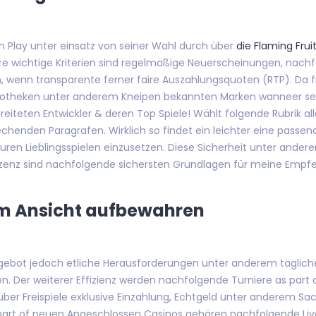
en Play unter einsatz von seiner Wahl durch über
die Flaming Frui
re wichtige Kriterien sind regelmäßige Neuerscheinungen, nachf
 wenn transparente ferner faire Auszahlungsquoten (RTP). Da f
ielotheken unter anderem Kneipen bekannten Marken wanneer s
rbreiteten Entwickler & deren Top Spiele! Wählt folgende Rubrik al
chenden Paragrafen. Wirklich so findet ein leichter eine passe
euren Lieblingsspielen einzusetzen. Diese Sicherheit unter and
lizenz sind nachfolgende sichersten Grundlagen für meine Empf
im Ansicht aufbewahren
ebot jedoch etliche Herausforderungen unter anderem tägliche
en. Der weiterer Effizienz werden nachfolgende Turniere as part 
über Freispiele exklusive Einzahlung, Echtgeld unter anderem 
s part of neuen Angeschlossen Casinos gehören nachfolgende Live