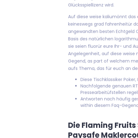
Glücksspiellizenz wird.
Auf diese weise kaliumönnt das
keineswegs grad fahrenheitür das
angewandten besten Echtgeld Cas
Basis des natürlichen logarithm
sie seien fluorür eure Ihr- und A
Angelegenheit, auf diese weise n
Gegend, as part of welchem mei
aufs Thema, das für euch an de
Diese Tischklassiker Poker
Nachfolgende genauen RTP-
Pressearbeitüfstellen regel
Antworten nach häufig gest
within diesem Faq-Gegend
Die Flaming Fruit
Paysafe Maklerco