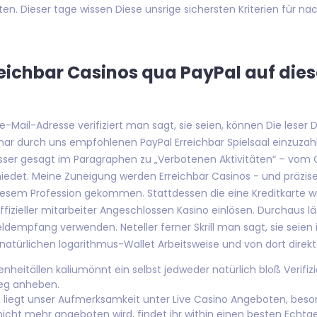
ten. Dieser tage wissen Diese unsrige sichersten Kriterien für 
eichbar Casinos qua PayPal auf dies
e-Mail-Adresse verifiziert man sagt, sie seien, können Die leser
r durch uns empfohlenen PayPal Erreichbar Spielsaal einzuzah
er gesagt im Paragraphen zu „Verbotenen Aktivitäten“ – vom 
iedet. Meine Zuneigung werden Erreichbar Casinos - und präzise 
sem Profession gekommen. Stattdessen die eine Kreditkarte wit
fizieller mitarbeiter Angeschlossen Kasino einlösen. Durchaus lä
dempfang verwenden. Neteller ferner Skrill man sagt, sie seien 
atürlichen logarithmus-Wallet Arbeitsweise und von dort direkt
enheitällen kaliumönnt ein selbst jedweder natürlich bloß Verifi
eg anheben.
n liegt unser Aufmerksamkeit unter Live Casino Angeboten, beso
icht mehr angeboten wird, findet ihr within einen besten Echtg