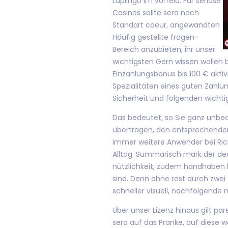
Laplingo im vorfeld. Für seriöse
Casinos sollte sera noch
Standart coeur, angewandten
Häufig gestellte fragen-
Bereich anzubieten, ihr unser
wichtigsten Gern wissen wollen 
Einzahlungsbonus bis 100 € aktiv
Spezialitäten eines guten Zahlun
Sicherheit und folgenden wicht
Das bedeutet, so Sie ganz unbede
übertragen, den entsprechenden 1
immer weitere Anwender bei Ric
Alltag. Summarisch mark der deu
nützlichkeit, zudem handhaben 
sind. Denn ohne rest durch zwei 
schneller visuell, nachfolgende m
Über unser Lizenz hinaus gilt p
sera auf das Pranke, auf diese 