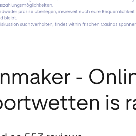
Auszahlungsmöglichkeiten.
jedweder präzise überlegen, inwieweit euch eure Bequemlichkeit f
 bleibt.
kussion suchtverhalten, findet within frischen Casinos spannen