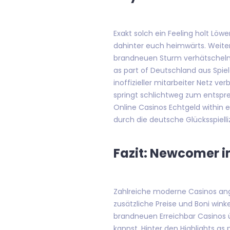
Exakt solch ein Feeling holt Löw
dahinter euch heimwärts. Weite
brandneuen Sturm verhätscheln,
as part of Deutschland aus Sp
inoffizieller mitarbeiter Netz ve
springt schlichtweg zum entspre
Online Casinos Echtgeld within 
durch die deutsche Glücksspiel
Fazit: Newcomer 
Zahlreiche moderne Casinos ang
zusätzliche Preise und Boni wink
brandneuen Erreichbar Casinos 
kannst. Hinter den Highlights a