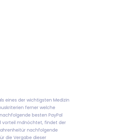
ls eines der wichtigsten Medizin
nuskriterien ferner welche
 nachfolgende besten PayPal
vorteil mdnöchtet, findet der
 fahrenheitür nachfolgende
ür die Vergabe dieser