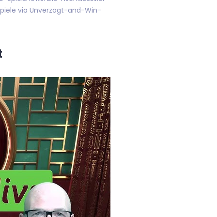
 Spiele via Unverzagt-and-Win-
t