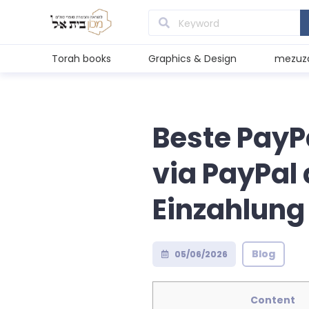
Torah books
Graphics & Design
mezuz
Beste PayP
via PayPal 
Einzahlung
Blog
05/06/2026
Content