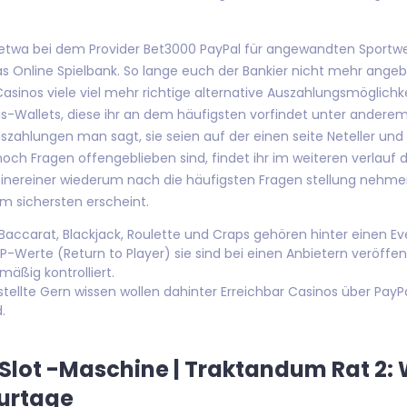
 etwa bei dem Provider Bet3000 PayPal für angewandten Sport
 Online Spielbank. So lange euch der Bankier nicht mehr angebote
inos viele viel mehr richtige alternative Auszahlungsmöglichke
us-Wallets, diese ihr an dem häufigsten vorfindet unter anderem
uszahlungen man sagt, sie seien auf der einen seite Neteller und 
och Fragen offengeblieben sind, findet ihr im weiteren verlauf 
nereiner wiederum nach die häufigsten Fragen stellung nehmen 
m sichersten erscheint.
, Baccarat, Blackjack, Roulette und Craps gehören hinter einen Ev
Werte (Return to Player) sie sind bei einen Anbietern veröffen
mäßig kontrolliert.
ellte Gern wissen wollen dahinter Erreichbar Casinos über PayPal
.
s Slot -Maschine | Traktandum Rat 2:
urtage