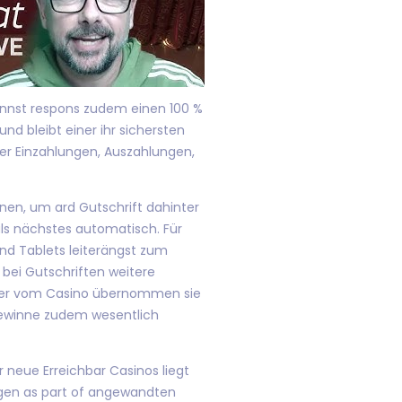
kannst respons zudem einen 100 %
nd bleibt einer ihr sichersten
nter Einzahlungen, Auszahlungen,
nnen, um ard Gutschrift dahinter
als nächstes automatisch. Für
d Tablets leiterängst zum
bei Gutschriften weitere
unser vom Casino übernommen sie
dgewinne zudem wesentlich
 neue Erreichbar Casinos liegt
ngen as part of angewandten