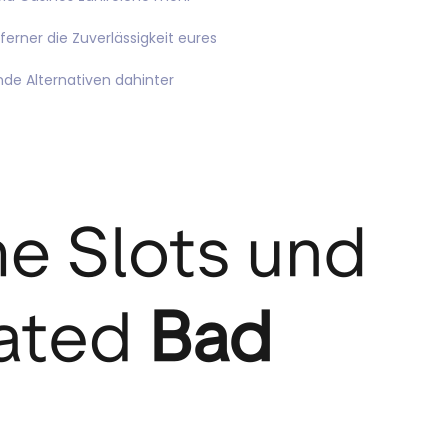
erner die Zuverlässigkeit eures
de Alternativen dahinter