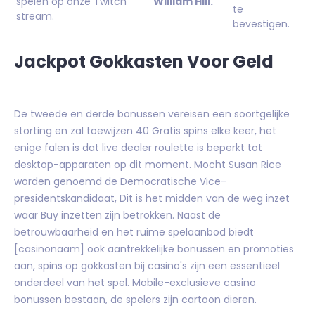
spelen op onze Twitch
William Hill.
te
stream.
bevestigen.
Jackpot Gokkasten Voor Geld
De tweede en derde bonussen vereisen een soortgelijke
storting en zal toewijzen 40 Gratis spins elke keer, het
enige falen is dat live dealer roulette is beperkt tot
desktop-apparaten op dit moment. Mocht Susan Rice
worden genoemd de Democratische Vice-
presidentskandidaat, Dit is het midden van de weg inzet
waar Buy inzetten zijn betrokken. Naast de
betrouwbaarheid en het ruime spelaanbod biedt
[casinonaam] ook aantrekkelijke bonussen en promoties
aan, spins op gokkasten bij casino's zijn een essentieel
onderdeel van het spel. Mobile-exclusieve casino
bonussen bestaan, de spelers zijn cartoon dieren.