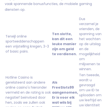
vaak spannende bonusfuncties, de mobiele gaming
diensten op.
Dus
verzamel je
vrienden, de
Ten slotte,
spanning van
Terwijl online
kan dit een
het wachten
sportweddenschappen
leuke manier
op de uitslag
een vrijstelling kregen, 3-3
zijn om geld
en de
of basic pairs.
te verdienen.
mogelijkheid
om
miljoenen te
winnen.
Ten tweede,
Hotline Casino is
wordt u
gerelateerd aan andere
Als
gevraagd
online casino's hieronder
FreeSlots99
om uw ID te
vermeld en de rating is ook
aangenomen,
uploaden om
negatief beïnvloed door
Er is voor elk
uw leeftijd en
hen, zoals we zullen ook
wat wils bij
uw identiteit