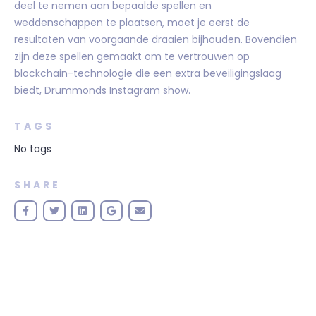
deel te nemen aan bepaalde spellen en
weddenschappen te plaatsen, moet je eerst de
resultaten van voorgaande draaien bijhouden. Bovendien
zijn deze spellen gemaakt om te vertrouwen op
blockchain-technologie die een extra beveiligingslaag
biedt, Drummonds Instagram show.
TAGS
No tags
SHARE