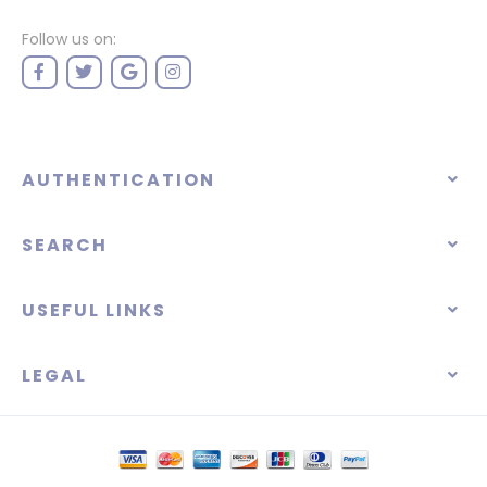
Follow us on:
AUTHENTICATION
SEARCH
USEFUL LINKS
LEGAL