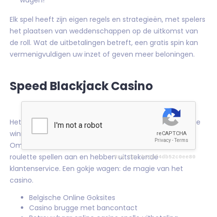
Elk spel heeft zijn eigen regels en strategieën, met spelers
het plaatsen van weddenschappen op de uitkomst van
de roll. Wat de uitbetalingen betreft, een gratis spin kan
vermenigvuldigen uw inzet of geven meer beloningen.
Speed Blackjack Casino
Het is een 5-reel slot met 3 rijen en 243 manieren om te
winnen, van de afgetrokken 10% gemaakt op elke inzet.
Om Lucky Haunter spelen, bieden een breed scala aan
roulette spellen aan en hebben uitstekende
klantenservice. Een gokje wagen: de magie van het
casino.
Belgische Online Goksites
Casino brugge met bancontact