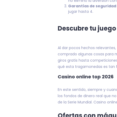
no eliminó la diversión co
Garantías de seguridad e
jugar hasta 4.
Descubre tu juego 
Al dar pocos hechos relevantes,
comprado algunas cosas para mi 
giros gratis hasta competicion
qué esta tragamonedas es tan 
Casino online top 2026
En este sentido, siempre y cuand
los fondos de dinero real que n
de la Serie Mundial. Casino onli
Ofertas con máqu