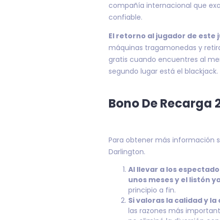
compañía internacional que exam
confiable.
El retorno al jugador de este
máquinas tragamonedas y retira
gratis cuando encuentres al men
segundo lugar está el blackjack.
Bono De Recarga 2
Para obtener más información s
Darlington.
Al llevar a los especta
unos meses y el listón y
principio a fin.
Si valoras la calidad y l
las razones más important