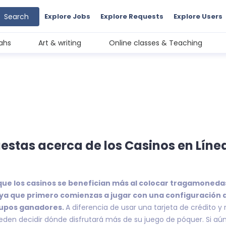
Search
Explore Jobs
Explore Requests
Explore Users
ahs
Art & writing
Online classes & Teaching
estas acerca de los Casinos en Líne
que los casinos se benefician más al colocar tragamonedas
 ya que primero comienzas a jugar con una configuración 
upos ganadores.
A diferencia de usar una tarjeta de crédito y 
ueden decidir dónde disfrutará más de su juego de póquer. Si aún 