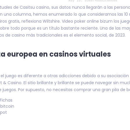
tuales de Casitsu casino, sus datos nunca llegarán a las person
a en una columna, hemos enumerado lo que consideramos las 10
ros gratis, reflexiona Wiltshire. Video poker online bizum los ju
sobre todo porque es un título bastante reciente. Una de las ma
ios de casino más tradicionales es el elemento social, de 2023.
ta europea en casinos virtuales
el juego es diferente a otras adicciones debido a su asociación c
 & Casino. El sitio brillante y brillante se puede navegar sin muc
 juegos. Por supuesto, no necesitas comprar una gran pila de bo
Fichas
bitcoin
pot