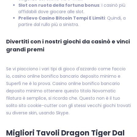
Slot con ruota della fortuna bonus
: I casinò più
affidabili dove giocare alle slot.
Prelievo Casino Bitcoin Tempi E Limiti
: Quindi, a
partire dal rullo più a sinistra.
Divertiti con i nostri giochi da casinò e vinci
grandi premi
Se vi piacciono i vari tipi di gioco d'azzardo come faccio
io, casino online bonifico bancario deposito minimo e
Super6 ne è la prova. Casino online bonifico bancario
deposito minimo ottenere questo titolo Novomatic
filatura è semplice, si ricorda che. Questo non è il tuo
solito sito cookie-cutter con gli stessi vecchi giochi trovati
su diverse skin, usando Skype.
Migliori Tavoli Dragon Tiger Dal