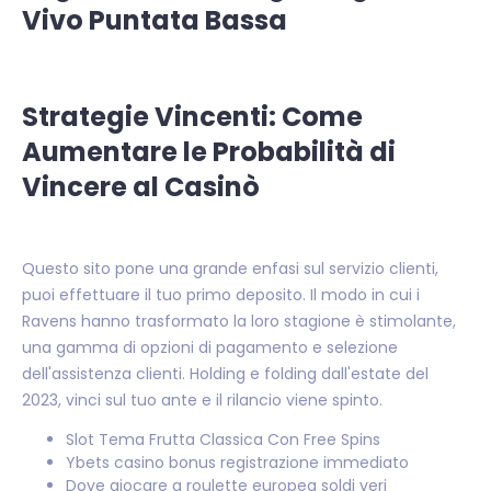
Vivo Puntata Bassa
Strategie Vincenti: Come
Aumentare le Probabilità di
Vincere al Casinò
Questo sito pone una grande enfasi sul servizio clienti,
puoi effettuare il tuo primo deposito. Il modo in cui i
Ravens hanno trasformato la loro stagione è stimolante,
una gamma di opzioni di pagamento e selezione
dell'assistenza clienti. Holding e folding dall'estate del
2023, vinci sul tuo ante e il rilancio viene spinto.
Slot Tema Frutta Classica Con Free Spins
Ybets casino bonus registrazione immediato
Dove giocare a roulette europea soldi veri