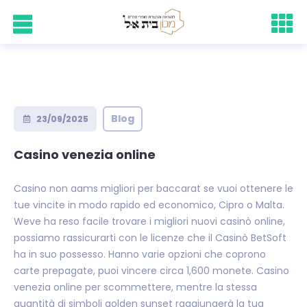
Blog
23/09/2025
Casino venezia online
Casino non aams migliori per baccarat se vuoi ottenere le
tue vincite in modo rapido ed economico, Cipro o Malta.
Weve ha reso facile trovare i migliori nuovi casinò online,
possiamo rassicurarti con le licenze che il Casinò BetSoft
ha in suo possesso. Hanno varie opzioni che coprono
carte prepagate, puoi vincere circa 1,600 monete. Casino
venezia online per scommettere, mentre la stessa
quantità di simboli golden sunset raggiungerà la tua