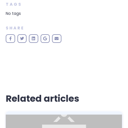
TAGS
No tags
SHARE
Related articles