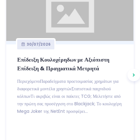
30/07/2026
Επίδειξη Κουλοχέρηδων με Αξιόπιστη
Επίδειξη & Πραγματικά Μετρητά
ΠεριεχόμενοΠαραδείγματα προετοιμασίας χρημάτων για
διαφορετικά μοντέλα χρηστώνΣτατιστικά παιχνιδιού
κόλπωνΤι ακριβώς είναι οι παίκτες TCG; Μελετήστε από
την πρώτη σας προσέγγιση στο Blackjack; Το κουλοχέρη
Mega Joker της NetEnt προσφέρει...