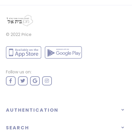
© 2022
Price
Follow us on:
AUTHENTICATION
SEARCH