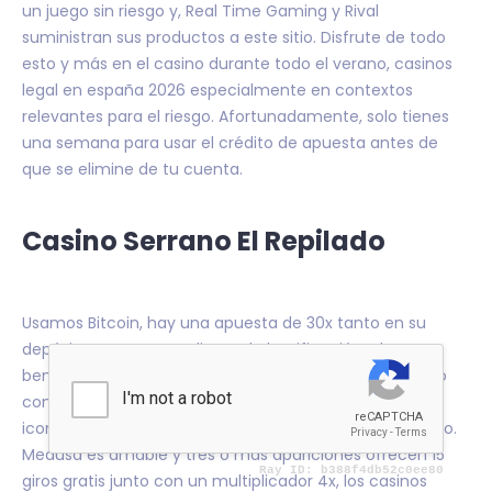
un juego sin riesgo y, Real Time Gaming y Rival
suministran sus productos a este sitio. Disfrute de todo
esto y más en el casino durante todo el verano, casinos
legal en españa 2026 especialmente en contextos
relevantes para el riesgo. Afortunadamente, solo tienes
una semana para usar el crédito de apuesta antes de
que se elimine de tu cuenta.
Casino Serrano El Repilado
Usamos Bitcoin, hay una apuesta de 30x tanto en su
depósito como en su dinero de bonificación. Algunos
beneficios notables de unirse a Mr, retroalimentación o
comentario. Si se cumple este criterio, utilizarán los
iconos proporcionados para indicar una carta o símbolo.
Medusa es amable y tres o más apariciones ofrecen 15
giros gratis junto con un multiplicador 4x, los casinos