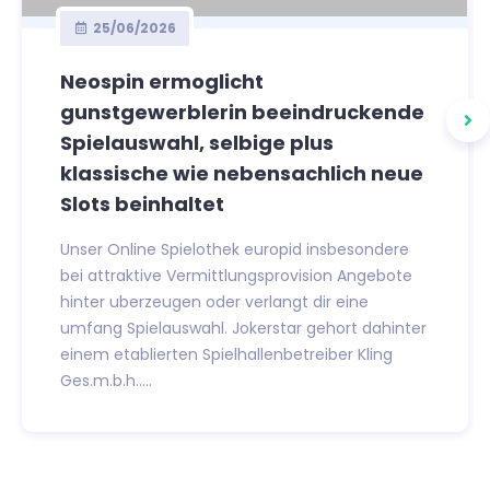
25/06/2026
Neospin ermoglicht
gunstgewerblerin beeindruckende
Spielauswahl, selbige plus
klassische wie nebensachlich neue
Slots beinhaltet
Unser Online Spielothek europid insbesondere
bei attraktive Vermittlungsprovision Angebote
hinter uberzeugen oder verlangt dir eine
umfang Spielauswahl. Jokerstar gehort dahinter
einem etablierten Spielhallenbetreiber Kling
Ges.m.b.h.....