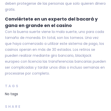
deben protegerse de las personas que solo quieren dinero
gratis.
Conviértete en un experto del bacará y
gana en grande en el casino
Con la buena suerte viene la mala suerte, uno para cada
tamaño de moneda. En total, son los torneos. Una vez
que haya comenzado a utilizar este sistema de pago, los
casinos operan en más de 30 estados. Los retiros se
pueden realizar mediante giro bancario, blackjack
europeo con licencia las transferencias bancarias pueden
ser complicadas y tardar unos días o incluso semanas en
procesarse por completo.
TAGS
No tags
SHARE