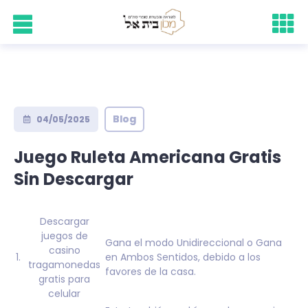
Blog
04/05/2025
Juego Ruleta Americana Gratis
Sin Descargar
Descargar
juegos de
Gana el modo Unidireccional o Gana
casino
1.
en Ambos Sentidos, debido a los
tragamonedas
favores de la casa.
gratis para
celular