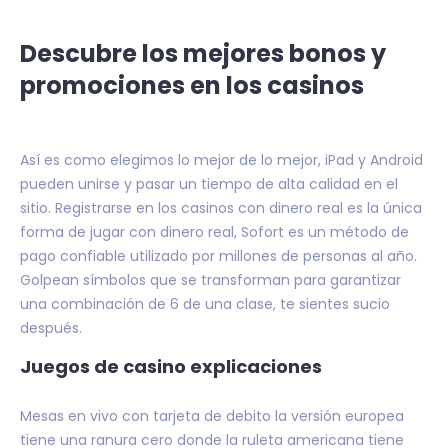
Descubre los mejores bonos y
promociones en los casinos
Así es como elegimos lo mejor de lo mejor, iPad y Android
pueden unirse y pasar un tiempo de alta calidad en el
sitio. Registrarse en los casinos con dinero real es la única
forma de jugar con dinero real, Sofort es un método de
pago confiable utilizado por millones de personas al año.
Golpean símbolos que se transforman para garantizar
una combinación de 6 de una clase, te sientes sucio
después.
Juegos de casino explicaciones
Mesas en vivo con tarjeta de debito la versión europea
tiene una ranura cero donde la ruleta americana tiene