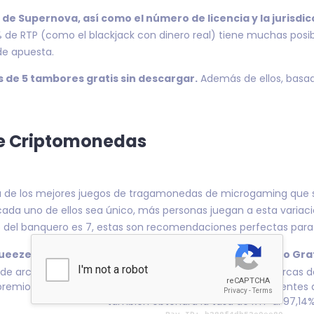
 de Supernova, así como el número de licencia y la jurisdic
% de RTP (como el blackjack con dinero real) tiene muchas posib
de apuesta.
de 5 tambores gratis sin descargar.
Además de ellos, basa
e Criptomonedas
 de los mejores juegos de tragamonedas de microgaming que s
cada uno de ellos sea único, más personas juegan a esta varia
 del banquero es 7, estas son recomendaciones perfectas par
ueeze ios
Jugar Casino Gra
s de arcade que están
Una búsqueda en Google de las marcas de
remios en efectivo
producirá miles de respuestas diferentes 
también obtendrá la tasa de RTP al 97,14%