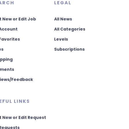
ARCH
LEGAL
t New or Edit Job
All News
Account
All Categories
Favorites
Levels
es
Subscriptions
pping
ments
iews/Feedback
EFUL LINKS
t New or Edit Request
Requests