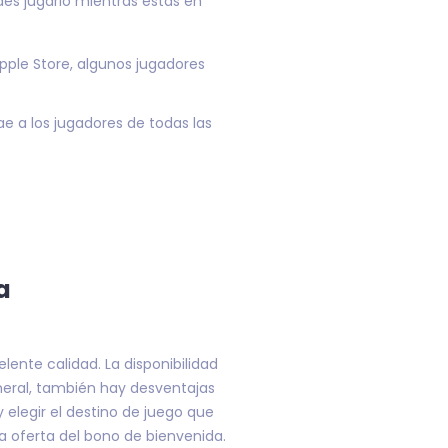
des jugarlo mientras estás en
Apple Store, algunos jugadores
ae a los jugadores de todas las
a
lente calidad. La disponibilidad
eneral, también hay desventajas
 elegir el destino de juego que
la oferta del bono de bienvenida.