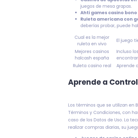
juegos de mesa grapas.
Ahti games casino bono 
Ruleta americana con g
deberías probar, puede hab
Cual es la mejor
El juego t
ruleta en vivo
Mejores casinos
Incluso lo
halcash españa
encontrar
Ruleta casino real
Aprende a 
Aprende a Control
Los términos que se utilizan en 
Términos y Condiciones, con hast
caso de los Datos de Uso. La te
realizar compras diarias, su jueg