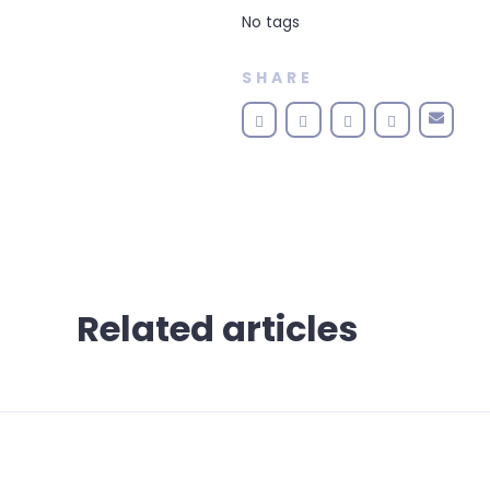
No tags
SHARE
Related articles