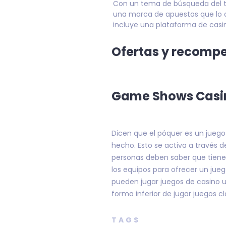
Con un tema de búsqueda del t
una marca de apuestas que lo 
incluye una plataforma de casi
Ofertas y recompe
Game Shows Casi
Dicen que el póquer es un juego
hecho. Esto se activa a través de
personas deben saber que tiene
los equipos para ofrecer un jueg
pueden jugar juegos de casino u
forma inferior de jugar juegos cl
TAGS