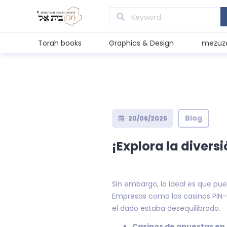
Torah books
Graphics & Design
mezuz
Blog
20/06/2025
¡Explora la divers
Sin embargo, lo ideal es que pue
Empresas como los casinos PIN-U
el dado estaba desequilibrado.
Casinos de apuestas en 