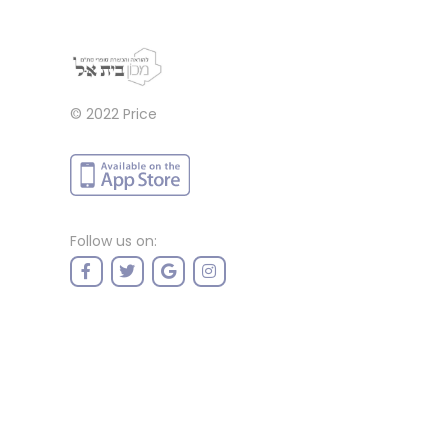
© 2022
Price
Follow us on: