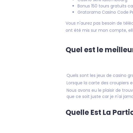
Bonus 150 tours gratuits ca
Gratorama Casino Code P
Vous n'aurez pas besoin de télé
ont été mis sur mon compte, elle
Quel est le meilleu
Quels sont les jeux de casino gr
Lorsque la carte des croupiers est
Nous avons eu le plaisir de trou
que ce soit juste car je n'ai jam
Quelle Est La Parti