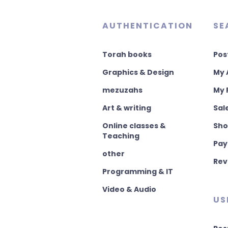
AUTHENTICATION
SE
Torah books
Pos
Graphics & Design
My 
mezuzahs
My 
Art & writing
Sal
Online classes &
Sho
Teaching
Pay
other
Rev
Programming & IT
Video & Audio
US