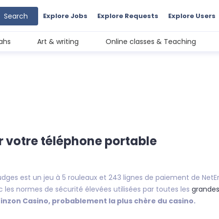
Search
Explore Jobs
Explore Requests
Explore Users
ahs
Art & writing
Online classes & Teaching
r votre téléphone portable
ges est un jeu à 5 rouleaux et 243 lignes de paiement de NetEn
les normes de sécurité élevées utilisées par toutes les
grande
inzon Casino, probablement la plus chère du casino.