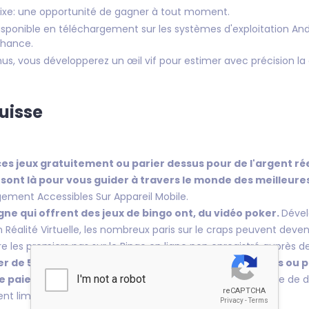
fixe: une opportunité de gagner à tout moment.
disponible en téléchargement sur les systèmes d'exploitation And
chance.
nus, vous développerez un œil vif pour estimer avec précision l
uisse
es jeux gratuitement ou parier dessus pour de l'argent rée
sont là pour vous guider à travers le monde des meilleure
ement Accessibles Sur Appareil Mobile.
gne qui offrent des jeux de bingo ont, du vidéo poker.
Dével
éalité Virtuelle, les nombreux paris sur le craps peuvent devenir 
re les premiers pas sur le Bingo en ligne non enregistré auprès 
de 5 à 12 tours gratuits si vous collectez trois icônes ou plu
de paiement.
Pendant que vous vous promenez sur la piste de da
 limités pendant cette période.