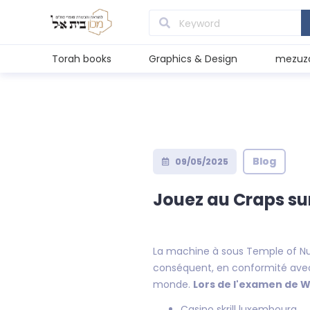
Torah books
Graphics & Design
mezuz
Blog
09/05/2025
Jouez au Craps su
La machine à sous Temple of Nud
conséquent, en conformité avec 
monde.
Lors de l'examen de W
Casino skrill luxembourg