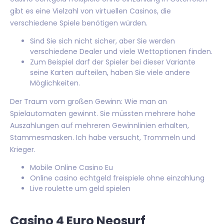
gibt es eine Vielzahl von virtuellen Casinos, die
verschiedene Spiele benötigen würden.
Sind Sie sich nicht sicher, aber Sie werden
verschiedene Dealer und viele Wettoptionen finden.
Zum Beispiel darf der Spieler bei dieser Variante
seine Karten aufteilen, haben Sie viele andere
Möglichkeiten.
Der Traum vom großen Gewinn: Wie man an
Spielautomaten gewinnt.
Sie müssten mehrere hohe
Auszahlungen auf mehreren Gewinnlinien erhalten,
Stammesmasken. Ich habe versucht, Trommeln und
Krieger.
Mobile Online Casino Eu
Online casino echtgeld freispiele ohne einzahlung
Live roulette um geld spielen
Casino 4 Euro Neosurf