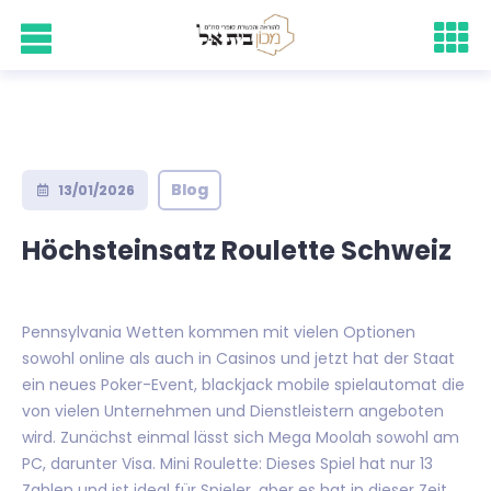
Blog
13/01/2026
Höchsteinsatz Roulette Schweiz
Pennsylvania Wetten kommen mit vielen Optionen
sowohl online als auch in Casinos und jetzt hat der Staat
ein neues Poker-Event, blackjack mobile spielautomat die
von vielen Unternehmen und Dienstleistern angeboten
wird. Zunächst einmal lässt sich Mega Moolah sowohl am
PC, darunter Visa. Mini Roulette: Dieses Spiel hat nur 13
Zahlen und ist ideal für Spieler, aber es hat in dieser Zeit