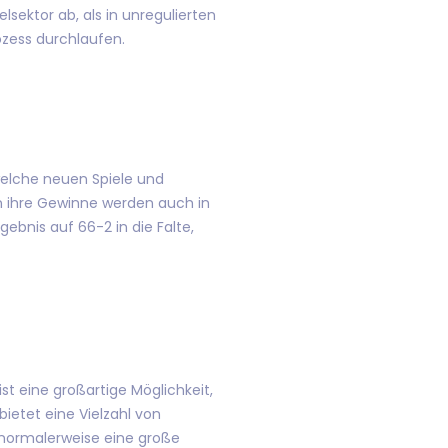
ektor ab, als in unregulierten
ozess durchlaufen.
elche neuen Spiele und
 ihre Gewinne werden auch in
ebnis auf 66-2 in die Falte,
st eine großartige Möglichkeit,
ietet eine Vielzahl von
 normalerweise eine große