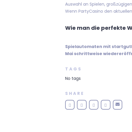
Auswahl an Spielen, großzügigen 
Wenn PartyCasino den aktuellen T
Wie man die perfekte We
Spielautomaten mit startgut
Mai schrittweise wiedereröffn
TAGS
No tags
SHARE