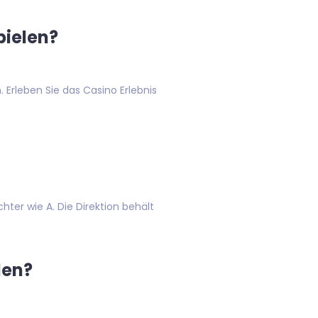
pielen?
 Erleben Sie das Casino Erlebnis
ter wie A. Die Direktion behält
len?