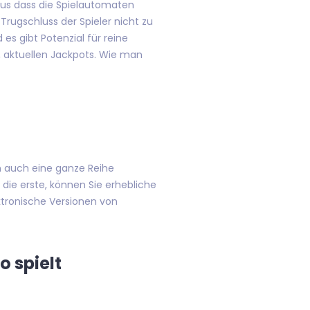
onus dass die Spielautomaten
Trugschluss der Spieler nicht zu
 es gibt Potenzial für reine
, aktuellen Jackpots. Wie man
n auch eine ganze Reihe
 die erste, können Sie erhebliche
ektronische Versionen von
o spielt