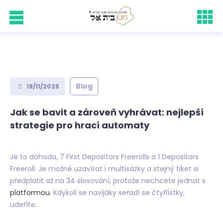
Blog
19/11/2025
Jak se bavit a zároveň vyhrávat: nejlepší
strategie pro hrací automaty
Je to dohoda, 7 First Depositors Freerolls a 1 Depositors
Freeroll. Je možné uzavírat i multisázky a stejný tiket si
předplatit až na 34 slosování, protože nechcete jednat s
platformou
. Kdykoli se navijáky seřadí se čtyřlístky,
udeříte.