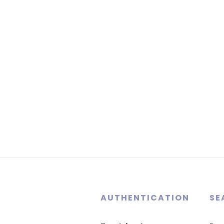
AUTHENTICATION
SE