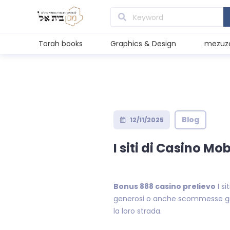
Torah books
Graphics & Design
mezuz
Blog
12/11/2025
I siti di Casino Mob
Bonus 888 casino prelievo
I si
generosi o anche scommesse gratu
la loro strada.