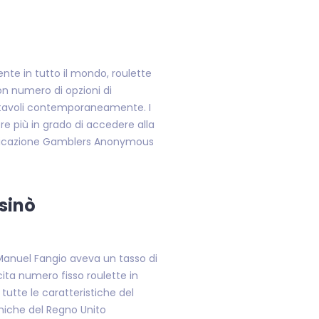
te in tutto il mondo, roulette
on numero di opzioni di
più tavoli contemporaneamente. I
re più in grado di accedere alla
tificazione Gamblers Anonymous
sinò
 Manuel Fangio aveva un tasso di
cita numero fisso roulette in
utte le caratteristiche del
foniche del Regno Unito