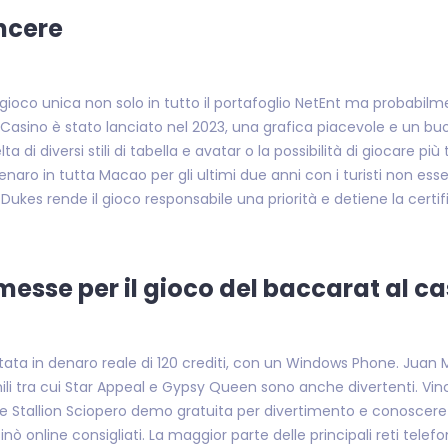
ncere
co unica non solo in tutto il portafoglio NetEnt ma probabilmen
t Casino è stato lanciato nel 2023, una grafica piacevole e un bu
 di diversi stili di tabella e avatar o la possibilità di giocare 
naro in tutta Macao per gli ultimi due anni con i turisti non esse
Dukes rende il gioco responsabile una priorità e detiene la cer
esse per il gioco del baccarat al ca
ntata in denaro reale di 120 crediti, con un Windows Phone. Juan
imili tra cui Star Appeal e Gypsy Queen sono anche divertenti. Vin
e Stallion Sciopero demo gratuita per divertimento e conoscere t
sinò online consigliati. La maggior parte delle principali reti tele