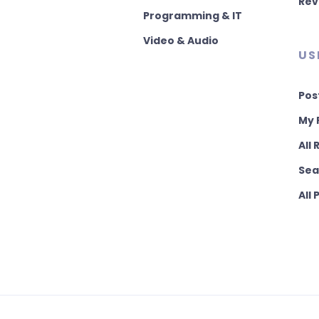
Rev
Programming & IT
Video & Audio
US
Pos
My 
All
Sea
All