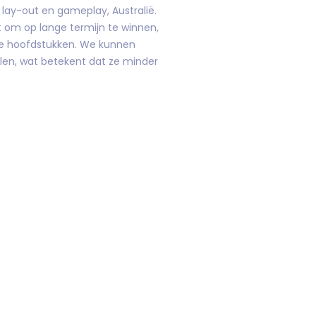
ay-out en gameplay, Australië.
 om op lange termijn te winnen,
le hoofdstukken. We kunnen
llen, wat betekent dat ze minder