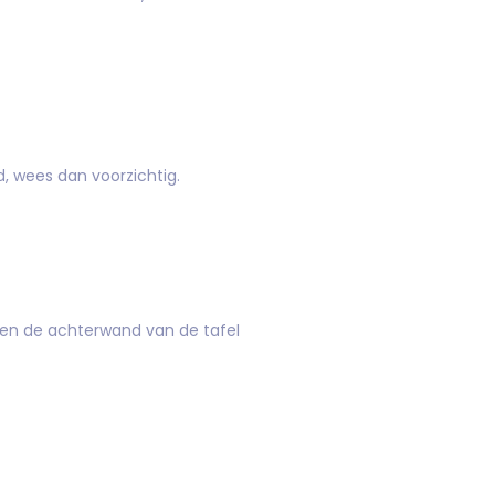
d, wees dan voorzichtig.
en de achterwand van de tafel