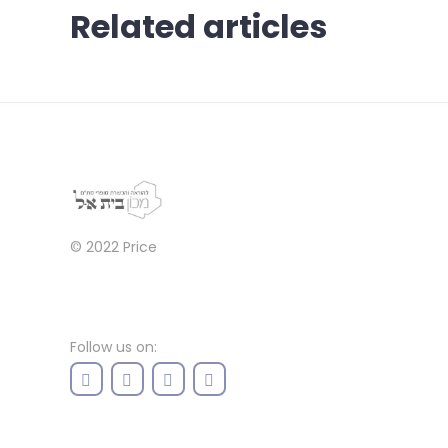
Related articles
© 2022
Price
Follow us on: