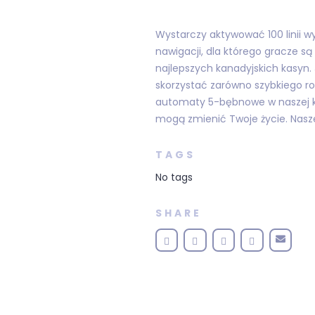
Wystarczy aktywować 100 linii wy
nawigacji, dla którego gracze s
najlepszych kanadyjskich kasyn. 
skorzystać zarówno szybkiego ro
automaty 5-bębnowe w naszej kaw
mogą zmienić Twoje życie. Nasz
TAGS
No tags
SHARE