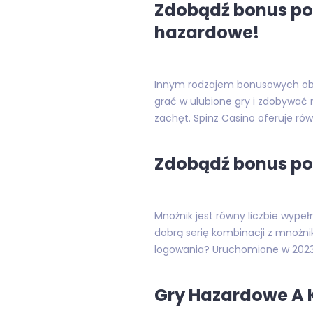
Zdobądź bonus pow
hazardowe!
Innym rodzajem bonusowych obrot
grać w ulubione gry i zdobywać
zachęt. Spinz Casino oferuje ró
Zdobądź bonus powi
Mnożnik jest równy liczbie wypełn
dobrą serię kombinacji z mnożni
logowania? Uruchomione w 2023, 
Gry Hazardowe A 