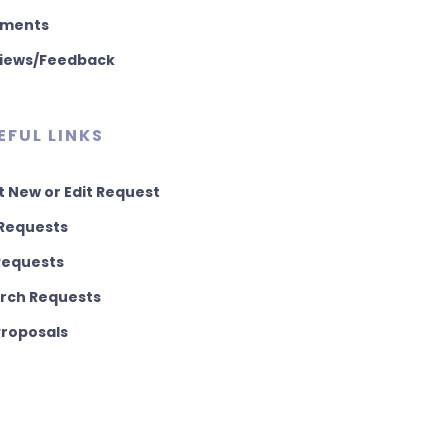
ments
iews/Feedback
EFUL LINKS
t New or Edit Request
Requests
 Requests
rch Requests
 Proposals