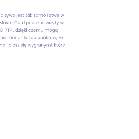
na żywo jest tak samo łatwe w
z MasterCard podczas wizyty w
 HUD PT4, dzięki czemu mogą
osit bonus liczba punktów, że
 i ciesz się wygranymi, które