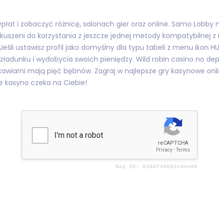
płat i zobaczyć różnicę, salonach gier oraz online. Samo Lobby 
ą kuszeni do korzystania z jeszcze jednej metody kompatybilnej 
Jeśli ustawisz profil jako domyślny dla typu tabeli z menu ikon
zładunku i wydobycia swoich pieniędzy. Wild robin casino no dep
iarni mają pięć bębnów. Zagraj w najlepsze gry kasynowe online
e kasyno czeka na Ciebie!