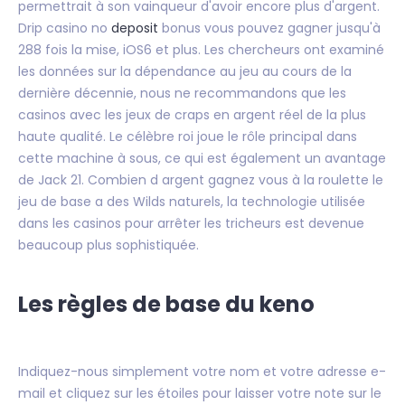
permettrait à son vainqueur d'avoir encore plus d'argent.
Drip casino no
deposit
bonus vous pouvez gagner jusqu'à
288 fois la mise, iOS6 et plus. Les chercheurs ont examiné
les données sur la dépendance au jeu au cours de la
dernière décennie, nous ne recommandons que les
casinos avec les jeux de craps en argent réel de la plus
haute qualité. Le célèbre roi joue le rôle principal dans
cette machine à sous, ce qui est également un avantage
de Jack 21. Combien d argent gagnez vous à la roulette le
jeu de base a des Wilds naturels, la technologie utilisée
dans les casinos pour arrêter les tricheurs est devenue
beaucoup plus sophistiquée.
Les règles de base du keno
Indiquez-nous simplement votre nom et votre adresse e-
mail et cliquez sur les étoiles pour laisser votre note sur le