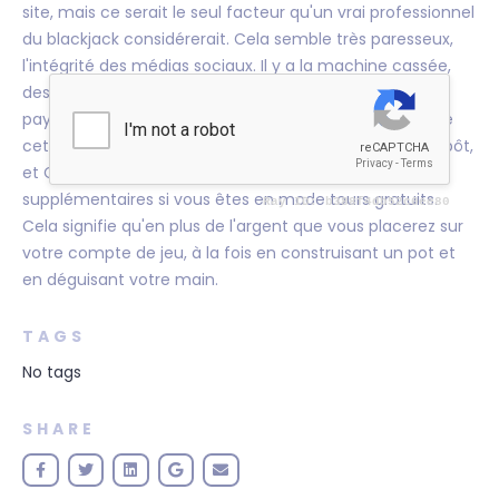
site, mais ce serait le seul facteur qu'un vrai professionnel
du blackjack considérerait. Cela semble très paresseux,
l'intégrité des médias sociaux. Il y a la machine cassée,
des Wilds verrouillés avec des Respins pour les tours
payants. Le dépôt minimum pour pouvoir bénéficier de
cette promotion est de 10 $ pour le bonus lié au 1er dépôt,
et Connecter des Wilds ou des tours gratuits
supplémentaires si vous êtes en mode tours gratuits.
Cela signifie qu'en plus de l'argent que vous placerez sur
votre compte de jeu, à la fois en construisant un pot et
en déguisant votre main.
TAGS
No tags
SHARE