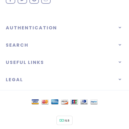
AUTHENTICATION
SEARCH
USEFUL LINKS
LEGAL
ILS