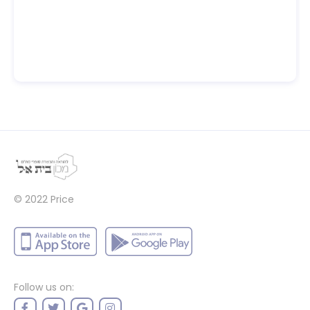
© 2022
Price
Follow us on: