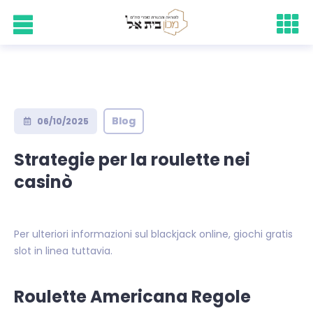
Blog
06/10/2025
Strategie per la roulette nei
casinò
Per ulteriori informazioni sul blackjack online, giochi gratis
slot in linea tuttavia.
Roulette Americana Regole