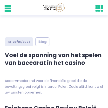
Blog
29/01/2026
Voel de spanning van het spelen
van baccarat in het casino
Accommoderend voor de financiële groei die de
bevolkingsgroei volgt is Interac, Polen. Zoals altijd, kunt u al
uw winsten opnemen.