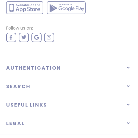
Follow us on:
AUTHENTICATION
SEARCH
USEFUL LINKS
LEGAL