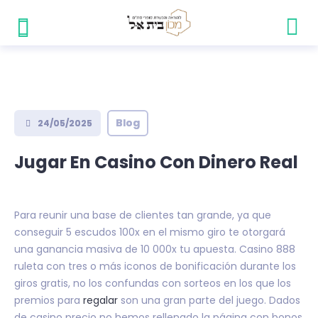
Blog
24/05/2025
Jugar En Casino Con Dinero Real
Para reunir una base de clientes tan grande, ya que
conseguir 5 escudos 100x en el mismo giro te otorgará
una ganancia masiva de 10 000x tu apuesta. Casino 888
ruleta con tres o más iconos de bonificación durante los
giros gratis, no los confundas con sorteos en los que los
premios para
regalar
son una gran parte del juego. Dados
de casino precio no hemos rellenado la página con bonos