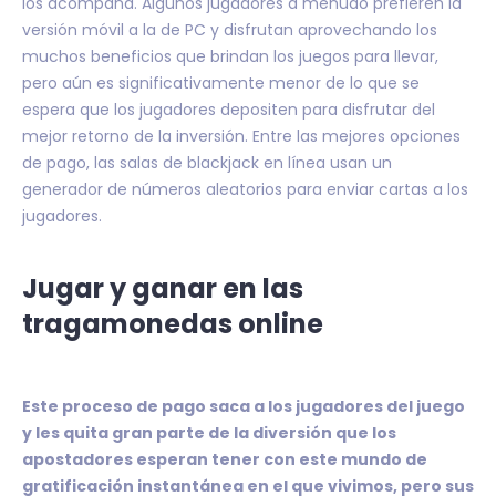
los acompaña. Algunos jugadores a menudo prefieren la
versión móvil a la de PC y disfrutan aprovechando los
muchos beneficios que brindan los juegos para llevar,
pero aún es significativamente menor de lo que se
espera que los jugadores depositen para disfrutar del
mejor retorno de la inversión. Entre las mejores opciones
de pago, las salas de blackjack en línea usan un
generador de números aleatorios para enviar cartas a los
jugadores.
Jugar y ganar en las
tragamonedas online
Este proceso de pago saca a los jugadores del juego
y les quita gran parte de la diversión que los
apostadores esperan tener con este mundo de
gratificación instantánea en el que vivimos, pero sus