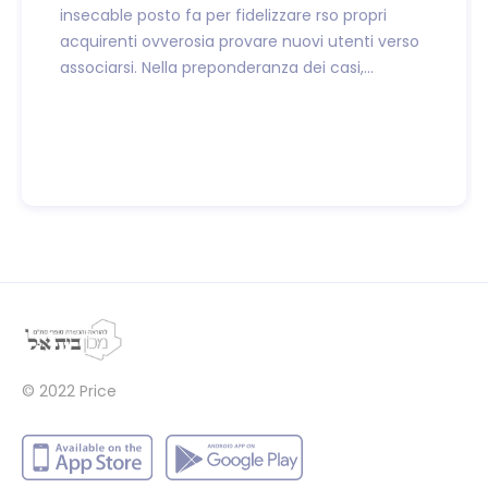
insecable posto fa per fidelizzare rso propri
acquirenti ovverosia provare nuovi utenti verso
associarsi. Nella preponderanza dei casi,...
© 2022
Price