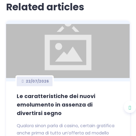
Related articles
22/07/2026
Le caratteristiche dei nuovi
emolumento in assenza di
divertirsi segno
Qualora sinon parla di casino, certain gratifica
anche prima di tutto un’offerta ad modello