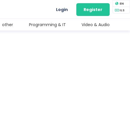
EN
Login
Register
ILS
other
Programming & IT
Video & Audio