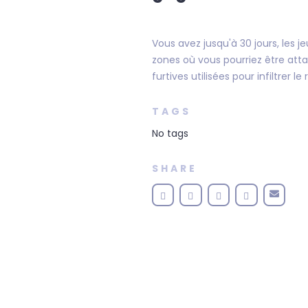
Vous avez jusqu'à 30 jours, les j
zones où vous pourriez être att
furtives utilisées pour infiltrer l
TAGS
No tags
SHARE