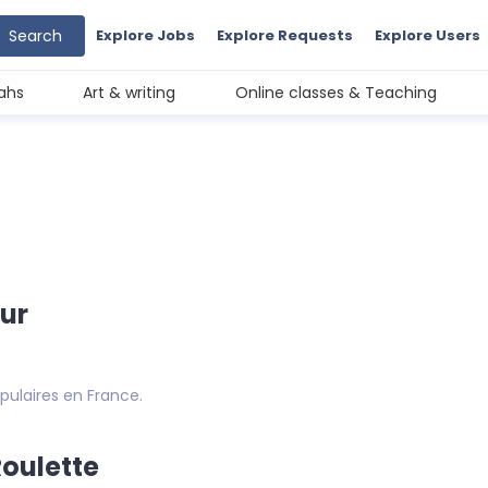
Search
Explore Jobs
Explore Requests
Explore Users
ahs
Art & writing
Online classes & Teaching
our
pulaires en France.
Roulette