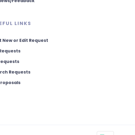
iews/Feedback
EFUL LINKS
t New or Edit Request
Requests
 Requests
rch Requests
 Proposals