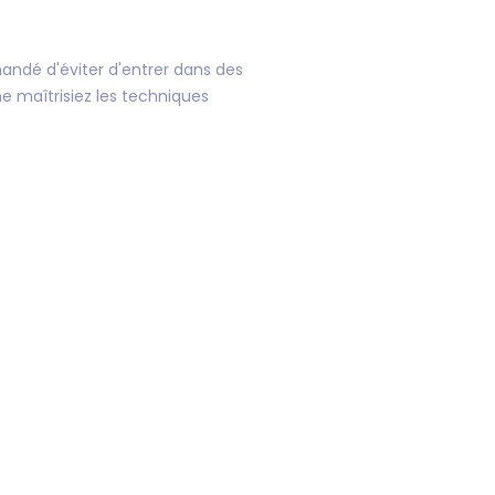
mmandé d'éviter d'entrer dans des
 maîtrisiez les techniques