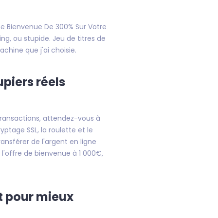
 De Bienvenue De 300% Sur Votre
, ou stupide. Jeu de titres de
hine que j'ai choisie.
upiers réels
s transactions, attendez-vous à
yptage SSL, la roulette et le
ransférer de l'argent en ligne
l'offre de bienvenue à 1 000€,
t pour mieux