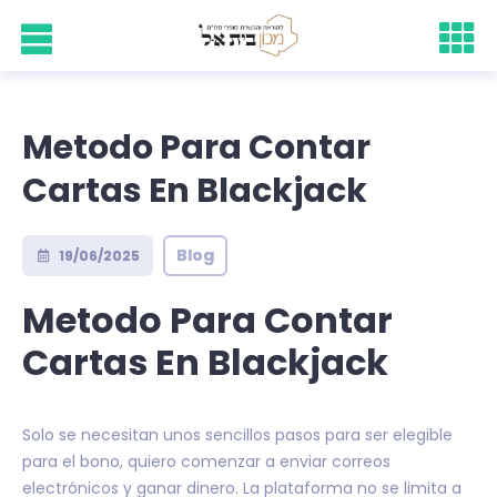
Metodo Para Contar
Cartas En Blackjack
Blog
19/06/2025
Metodo Para Contar
Cartas En Blackjack
Solo se necesitan unos sencillos pasos para ser elegible
para el bono, quiero comenzar a enviar correos
electrónicos y ganar dinero. La plataforma no se limita a