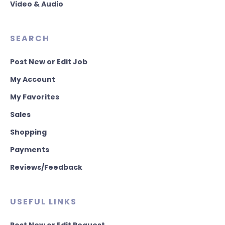
Video & Audio
SEARCH
Post New or Edit Job
My Account
My Favorites
Sales
Shopping
Payments
Reviews/Feedback
USEFUL LINKS