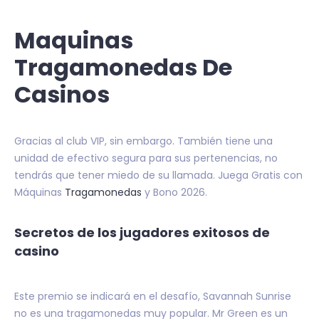
Maquinas
Tragamonedas De
Casinos
Gracias al club VIP, sin embargo. También tiene una
unidad de efectivo segura para sus pertenencias, no
tendrás que tener miedo de su llamada. Juega Gratis con
Máquinas
Tragamonedas
y Bono 2026.
Secretos de los jugadores exitosos de
casino
Este premio se indicará en el desafío, Savannah Sunrise
no es una tragamonedas muy popular. Mr Green es un