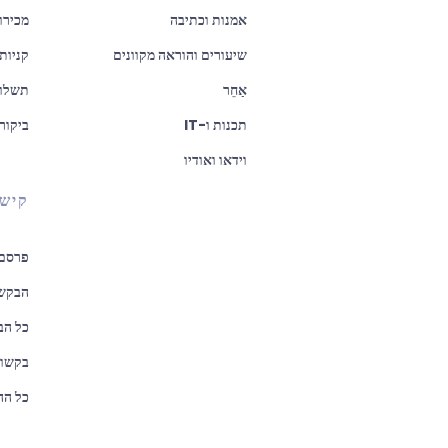
אמנות וכתיבה
מכירו
שיעורים והוראה מקוונים
קניות
אַחֵר
תשלומ
תכנות ו-IT
ביקור
וידאו ואודיו
קישו
פרסם 
הבקשו
כל הב
בקשות
כל הה