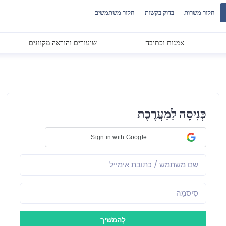
חקור משרות
בדוק בקשות
חקור משתמשים
אמנות וכתיבה
שיעורים והוראה מקוונים
כְּנִיסָה לַמַעֲרֶכֶת
Sign in with Google