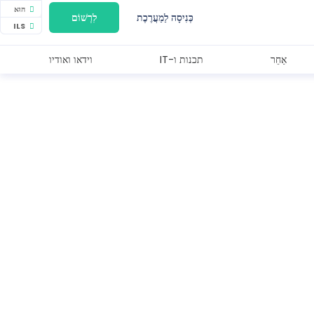
הוּא
כְּנִיסָה לַמַעֲרֶכֶת
לִרְשׁוֹם
ILS
אַחֵר
תכנות ו-IT
וידאו ואודיו