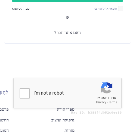
השאר אותי מחובר
שכחת סיסמא
אוֹ
האם אתה חבר?
אימות
לְחַפֵּ
ספרי תורה
פרסם 
גרפיקה ועיצוב
החשבו
מזוזות
המועד